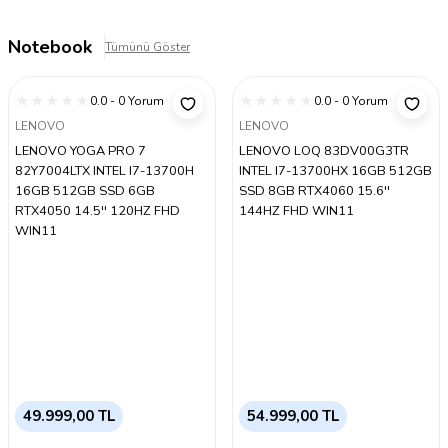
Notebook
Tümünü Göster
0.0 - 0 Yorum
0.0 - 0 Yorum
LENOVO
LENOVO
LENOVO YOGA PRO 7
LENOVO LOQ 83DV00G3TR
82Y7004LTX INTEL I7-13700H
INTEL I7-13700HX 16GB 512GB
16GB 512GB SSD 6GB
SSD 8GB RTX4060 15.6''
RTX4050 14.5'' 120HZ FHD
144HZ FHD WIN11
WIN11
49.999,00 TL
54.999,00 TL