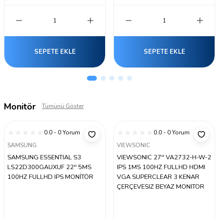
SEPETE EKLE
SEPETE EKLE
Monitör
Tümünü Göster
0.0 - 0 Yorum
0.0 - 0 Yorum
SAMSUNG
VIEWSONIC
SAMSUNG ESSENTIAL S3
VIEWSONIC 27'' VA2732-H-W-2
LS22D300GAUXUF 22'' 5MS
IPS 1MS 100HZ FULLHD HDMI
100HZ FULLHD IPS MONİTÖR
VGA SUPERCLEAR 3 KENAR
ÇERÇEVESIZ BEYAZ MONITOR