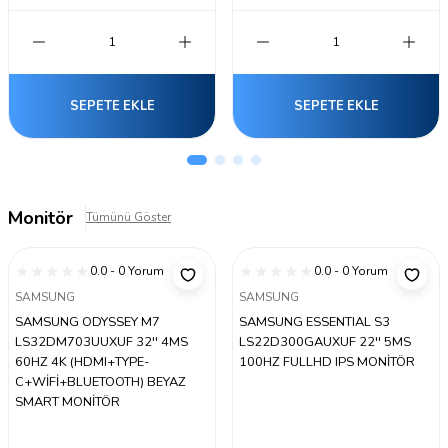
SEPETE EKLE
SEPETE EKLE
Monitör
Tümünü Göster
0.0 - 0 Yorum
0.0 - 0 Yorum
SAMSUNG
SAMSUNG
SAMSUNG ODYSSEY M7
SAMSUNG ESSENTIAL S3
LS32DM703UUXUF 32'' 4MS
LS22D300GAUXUF 22'' 5MS
60HZ 4K (HDMI+TYPE-
100HZ FULLHD IPS MONİTÖR
C+WİFİ+BLUETOOTH) BEYAZ
SMART MONİTÖR