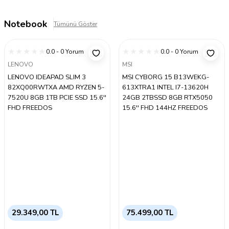
Notebook
Tümünü Göster
0.0 - 0 Yorum
0.0 - 0 Yorum
LENOVO
MSI
LENOVO IDEAPAD SLIM 3
MSI CYBORG 15 B13WEKG-
82XQ00RWTXA AMD RYZEN 5-
613XTRA1 INTEL I7-13620H
7520U 8GB 1TB PCIE SSD 15.6''
24GB 2TBSSD 8GB RTX5050
FHD FREEDOS
15.6'' FHD 144HZ FREEDOS
29.349,00 TL
75.499,00 TL