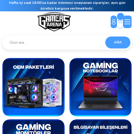
Hafta içi saat 16:00’ya kadar ödemesi onaylanan siparişler, aynı gün
ücretsiz kargoya verilmektedir.
ARA