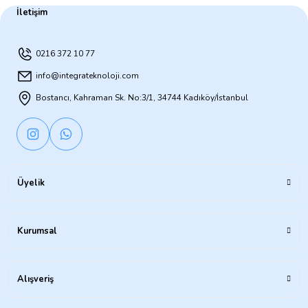
İletişim
4.349,00 TL
0216 372 10 77
SEPETE EKLE
info@integrateknoloji.com
Bostancı, Kahraman Sk. No:3/1, 34744 Kadıköy/İstanbul
0.0 - 0 Yorum
SEPETE EKLE
LENOVO
LENOVO IDEAPAD SLIM 3 82XQ00RWTXA AMD RYZEN 5-7520U 8GB 1TB
0.0 - 0 Yorum
Üyelik
BENQ
BENQ ZOWIE 24.1'' XL2540X+ 0,5MS 280Hz (2xHDMI+1xDP) FREESYN
Kurumsal
Alışveriş