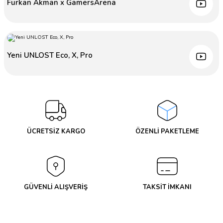
Furkan Akman x GamersArena
SEPETE EKLE
0.0 - 0 Yorum
Yeni UNLOST Eco, X, Pro
SEPETE EKLE
LENOVO
LENOVO LOQ 83DV00G3TR INTEL I7-13700HX 16GB 512GB SSD 8GB R
0.0 - 0 Yorum
VIEWSONIC
VIEWSONIC 27'' VA2732-H-W-2 IPS 1MS 100HZ FULLHD HDMI VGA S
ÜCRETSİZ KARGO
ÖZENLİ PAKETLEME
GÜVENLİ ALIŞVERİŞ
TAKSİT İMKANI
54.999,00 TL