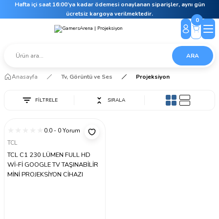
Hafta içi saat 16:00’ya kadar ödemesi onaylanan siparişler, aynı gün
ücretsiz kargoya verilmektedir.
0
ARA
Anasayfa
Tv, Görüntü ve Ses
Projeksiyon
FİLTRELE
SIRALA
0.0 - 0 Yorum
TCL
TCL C1 230 LÜMEN FULL HD
Wİ-Fİ GOOGLE TV TAŞINABİLİR
MİNİ PROJEKSİYON CİHAZI