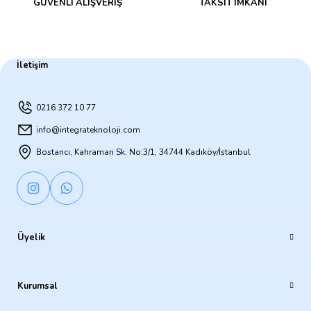
GÜVENLİ ALIŞVERİŞ
TAKSİT İMKANI
İletişim
0216 372 10 77
info@integrateknoloji.com
Bostancı, Kahraman Sk. No:3/1, 34744 Kadıköy/İstanbul
Üyelik
Kurumsal