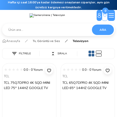
Hafta içi saat 16:00’ya kadar ödemesi onaylanan siparişler, aynı gün
ücretsiz kargoya verilmektedir.
0
ARA
Anasayfa
Tv, Görüntü ve Ses
Televizyon
FİLTRELE
SIRALA
0.0 - 0 Yorum
0.0 - 0 Yorum
TCL
TCL
TCL 75Q7DPRO 4K SQD-MINI
TCL 65Q7DPRO 4K SQD-MINI
LED 75'' 144HZ GOOGLE TV
LED 65'' 144HZ GOOGLE TV