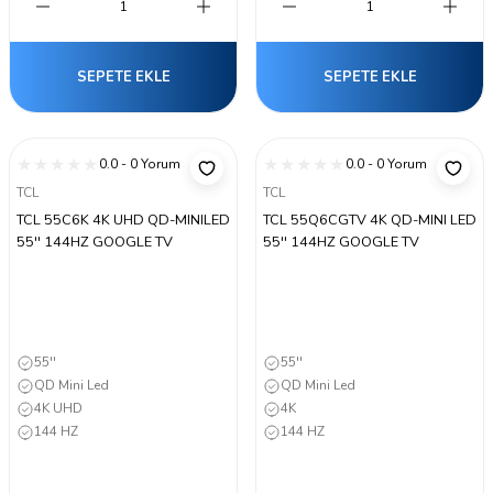
SEPETE EKLE
SEPETE EKLE
0.0 - 0 Yorum
0.0 - 0 Yorum
TCL
TCL
TCL 55C6K 4K UHD QD-MINILED
TCL 55Q6CGTV 4K QD-MINI LED
55'' 144HZ GOOGLE TV
55'' 144HZ GOOGLE TV
55''
55''
QD Mini Led
QD Mini Led
4K UHD
4K
144 HZ
144 HZ