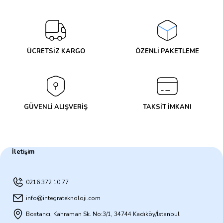
Yorum Yaz
ÜCRETSİZ KARGO
ÖZENLİ PAKETLEME
GÜVENLİ ALIŞVERİŞ
TAKSİT İMKANI
İletişim
0216 372 10 77
info@integrateknoloji.com
Bostancı, Kahraman Sk. No:3/1, 34744 Kadıköy/İstanbul