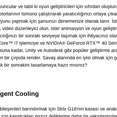
yuncular ve tabii ki oyun geliştiricileri için sıfırdan oluştu
orlarının tümünü çalıştırarak yaratıcılığınızı ortaya çık
yunu yapmak için şansınızı denemenize olanak tanır. İster
, video düzenleyici olun, ister animasyon ve oyun geliştir
cılığınızı bir sonraki seviyeye taşımak için ihtiyacınız ol
l® Core™ i7 işlemciye ve NVIDIA® GeForce RTX™ 40 Seri
suna kadar, Unity ve Autodesk gibi popüler geliştirme ar
r bir çırpıda render. Savaş alanında en iyisi olmak için 
ak bir sonrakini tasarlamaya hazır mısınız?
igent Cooling
bileşenleri barındırmak için Strix G16'nın kasası ve anak
için kanatçıkları egzoz deliklerine daha da yakınlaştırıl