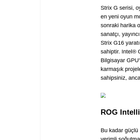
Strix G serisi, o
en yeni oyun mot
sonraki harika o
sanatçı, yayıncı
Strix G16 yaratı
sahiptir. Inte
Bilgisayar GPU'
karmaşık projele
sahipsiniz, anc
ROG Intell
Bu kadar güçlü 
verimli soğutma 