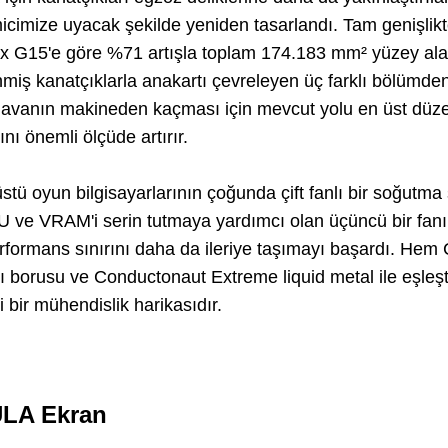
emicimize uyacak şekilde yeniden tasarlandı. Tam genişli
ix G15'e göre %71 artışla toplam 174.183 mm² yüzey ala
nmiş kanatçıklarla anakartı çevreleyen üç farklı bölümden
havanın makineden kaçması için mevcut yolu en üst düze
nı önemli ölçüde artırır.
stü oyun bilgisayarlarının çoğunda çift fanlı bir soğutma 
 ve VRAM'i serin tutmaya yardımcı olan üçüncü bir fan
rformans sınırını daha da ileriye taşımayı başardı. He
ı borusu ve Conductonaut Extreme liquid metal ile eşleşt
 bir mühendislik harikasıdır.
LA Ekran