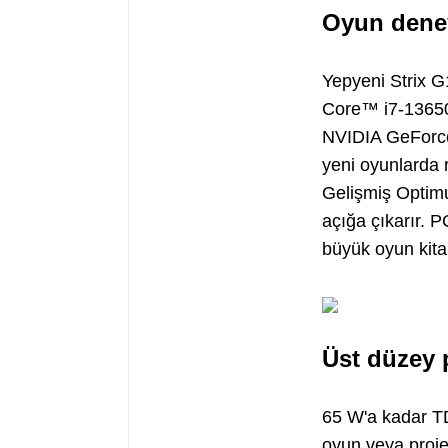
Oyun deney
Yepyeni Strix G
Core™ i7-13650
NVIDIA GeForce 
yeni oyunlarda
Gelişmiş Optimu
açığa çıkarır.
büyük oyun kita
Üst düzey 
65 W'a kadar TD
oyun veya proje