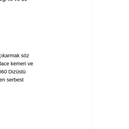
 çıkarmak söz
elace kemeri ve
060 Dizüstü
en serbest