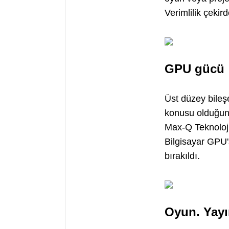
Verimlilik çeki
GPU gücü
Üst düzey bileş
konusu olduğund
Max-Q Teknoloj
Bilgisayar GPU
bırakıldı.
Oyun. Yayın