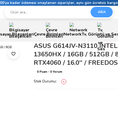
6:00’ya kadar ödemesi onaylanan siparişler, aynı gün ücretsiz kargo
ARA
isayar Bileşenleri
Çevre Birimleri
Network
Tv, Görüntü ve Se
ASUS G614JV-N3110 INTEL /
13650HX / 16GB / 512GB / 
RTX4060 / 16.0'' / FREEDOS
0 Puan - 0 Yorum
Stok Durumu