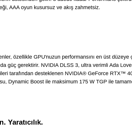
rdeği, AAA oyun kusursuz ve akış zahmetsiz.
enler, özellikle GPU'nuzun performansını en üst düzeye
a güç gerektirir. NVIDIA DLSS 3, ultra verimli Ada Lov
ileri tarafından desteklenen NVIDIA® GeForce RTX™ 4
'su, Dynamic Boost ile maksimum 175 W TGP ile tamam
. Yaratıcılık.