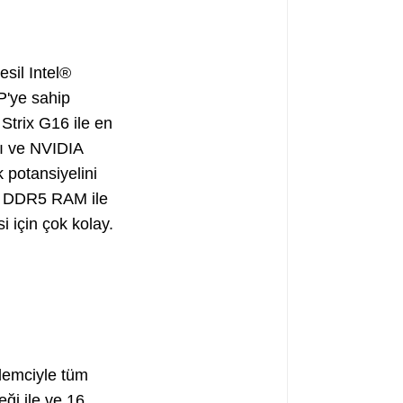
sil Intel®
'ye sahip
Strix G16 ile en
ı ve NVIDIA
 potansiyelini
z DDR5 RAM ile
 için çok kolay.
lemciyle tüm
ği ile ve 16