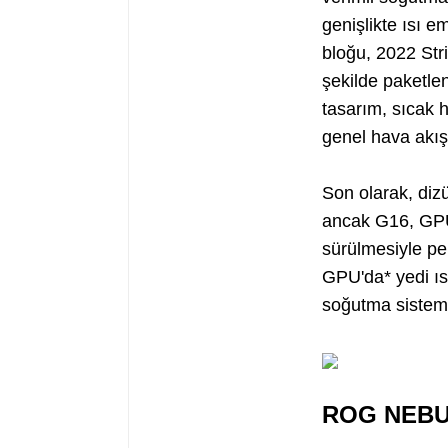
genişlikte ısı 
bloğu, 2022 Str
şekilde paketle
tasarım, sıcak 
genel hava akışı
Son olarak, dizü
ancak G16, GPU
sürülmesiyle pe
GPU'da* yedi ıs
soğutma sistemi
ROG NEBU