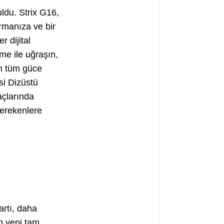
ruldu. Strix G16,
armanıza ve bir
 dijital
me ile uğraşın,
an tüm güce
si Dizüstü
açlarında
gerekenlere
artı, daha
an yeni tam