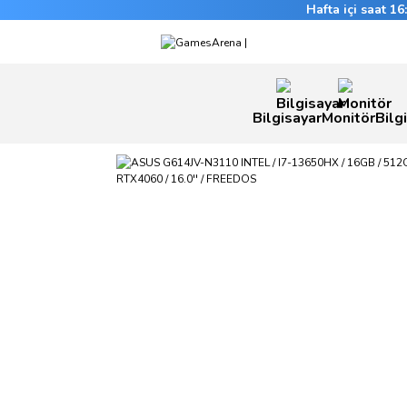
Hafta içi saat 1
Bilgisayar
Monitör
Bilg