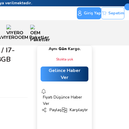
ya verilmektedir.
Giriş Yap
Sepetim
s
VIYERO
OEM Paketler
 I7-
Aynı
Gün
Kargo.
8GB
Stokta yok
Gelince Haber
Ver
Fiyatı Düşünce Haber
Ver
Paylaş
Karşılaştır