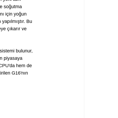
kte soğutma
nı için yoğun
 yapılmıştır. Bu
ye çıkarır ve
sistemi bulunur,
ın piyasaya
m CPU'da hem de
irilen G16'nın