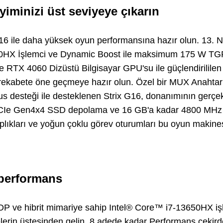
iminizi üst seviyeye çıkarın
16 ile daha yüksek oyun performansına hazır olun. 13. Ne
HX İşlemci ve Dynamic Boost ile maksimum 175 W TGP
RTX 4060 Dizüstü Bilgisayar GPU'su ile güçlendirililen 
 rekabete öne geçmeye hazır olun. Özel bir MUX Anahtar
s desteği ile desteklenen Strix G16, donanımının gerçek
 PCIe Gen4x4 SSD depolama ve 16 GB'a kadar 4800 MH
plıkları ve yoğun çoklu görev oturumları bu oyun makinesi
performans
P ve hibrit mimariye sahip Intel® Core™ i7-13650HX iş
lerin üstesinden gelin. 8 adede kadar Performans çekirde