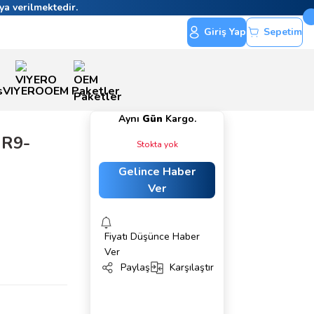
ya verilmektedir.
Giriş Yap
Sepetim
s
VIYERO
OEM Paketler
Aynı
Gün
Kargo.
 R9-
Stokta yok
Gelince Haber
Ver
Fiyatı Düşünce Haber
Ver
Paylaş
Karşılaştır