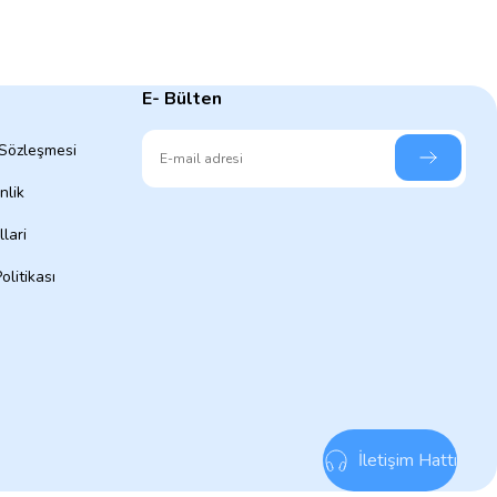
E- Bülten
 Sözleşmesi
nlik
lari
olitikası
İletişim Hattı