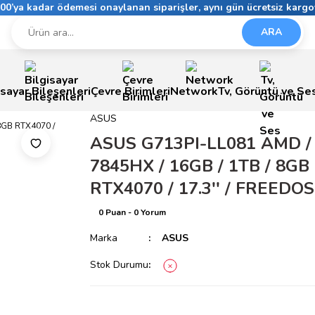
6:00’ya kadar ödemesi onaylanan siparişler, aynı gün ücretsiz kargo
ARA
isayar Bileşenleri
Çevre Birimleri
Network
Tv, Görüntü ve Se
ASUS
ASUS G713PI-LL081 AMD /
7845HX / 16GB / 1TB / 8GB
RTX4070 / 17.3'' / FREEDOS
0 Puan - 0 Yorum
Marka
ASUS
Stok Durumu