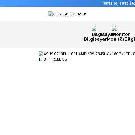
Hafta içi saat 1
Bilgisayar
Monitör
Bilg