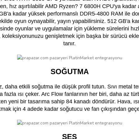
ken, hız aşırtılabilir AMD Ryzen? 7 6800H CPU'ya kadar a
6GB'a kadar yüksek performanslı DDR5-4800 RAM ile do
ekilde oyun oynayabilir, yayın yapabilirsiniz. 512 GB'a
nde oyunlar ve uygulamalar için yükleme sürelerini hızla
, koleksiyonunuzu genişletmek için başka bir sürücü ek
tanır.
SOĞUTMA
 daha etkili soğutma ile düşük profil tutun. Sıvı metal te
fazla ısı çeker. Arc Flow fanlarının her biri, daha az tü
iten yeni bir tasarıma sahip 84 kanadı döndürür. Hava, ısıy
tmak için 4 adede kadar soğutucu ve fan çıkışından geçe
SES