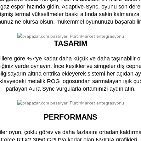
gaz espor hızında gidin. Adaptive-Sync, oyunu son dere
elişmiş termal yükseltmeler baskı altında sakin kalmanıza 
unuz ne olursa olsun, mükemmel oyununuzu başarabilirs
TASARIM
llere göre %7'ye kadar daha küçük ve daha taşınabilir o
iğiniz yerde oynayın. İnce kesikler ve simgeler dış ceph
bilgisayarın altına entrika ekleyerek sistemi her açıdan ay
 klavyedeki metalik ROG logosundan sarmalayan ışık ç
parlayan Aura Sync vurgularla ortamınızı aydınlatın.
PERFORMANS
iler oyun, çoklu görev ve daha fazlasını ortadan kaldırmak
GeForce RTX? 3050 GPU'ya kadar olan NVIDIA grafikleri,