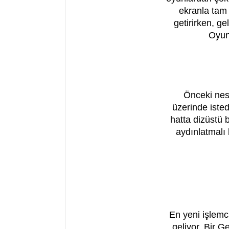
ekranla tam 
getirirken, g
Oyun
Önceki nesi
üzerinde isted
hatta dizüstü 
aydınlatmalı
En yeni işlemc
geliyor. Bir 