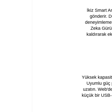
İkiz Smart A
gönderir. D
deneyimlemek 
Zeka Gürül
kaldırarak eki
Yüksek kapasite
Uyumlu güç p
uzatın. Web'de
küçük bir USB-C