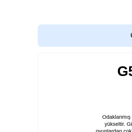
G
Odaklanmış a
yükseltir.
oyunlardan çokl