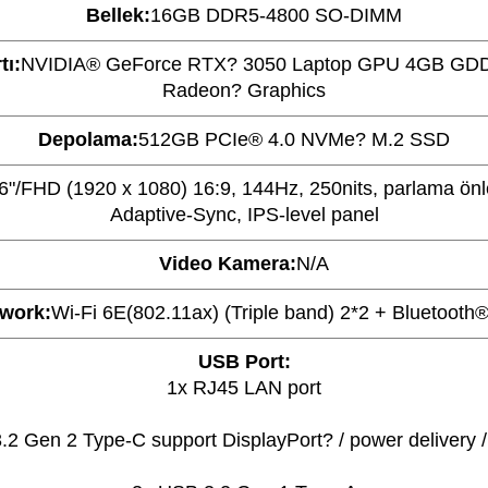
Bellek:
16GB DDR5-4800 SO-DIMM
tı:
NVIDIA® GeForce RTX? 3050 Laptop GPU 4GB GD
Radeon? Graphics
Depolama:
512GB PCIe® 4.0 NVMe? M.2 SSD
6"/FHD (1920 x 1080) 16:9, 144Hz, 250nits, parlama önle
Adaptive-Sync, IPS-level panel
Video Kamera:
N/A
work:
Wi-Fi 6E(802.11ax) (Triple band) 2*2 + Bluetooth®
USB Port:
1x RJ45 LAN port
.2 Gen 2 Type-C support DisplayPort? / power delivery