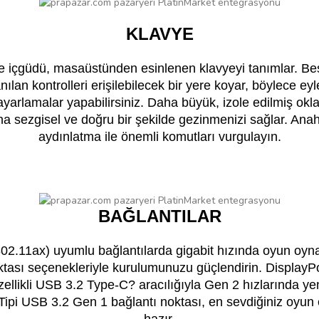
KLAVYE
e içgüdü, masaüstünden esinlenen klavyeyi tanımlar. Beş
anılan kontrolleri erişilebilecek bir yere koyar, böylece e
 ayarlamalar yapabilirsiniz. Daha büyük, izole edilmiş oklar 
daha sezgisel ve doğru bir şekilde gezinmenizi sağlar. An
aydınlatma ile önemli komutları vurgulayın.
BAĞLANTILAR
(802.11ax) uyumlu bağlantılarda gigabit hızında oyun oyn
ktası seçenekleriyle kurulumunuzu güçlendirin. Display
ellikli USB 3.2 Type-C? aracılığıyla Gen 2 hızlarında yeni
Tipi USB 3.2 Gen 1 bağlantı noktası, en sevdiğiniz oyun 