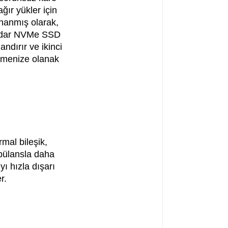
ğır yükler için
nanmış olarak,
 kadar NVMe SSD
ndırır ve ikinci
lemenize olanak
rmal bileşik,
rbülansla daha
ı hızla dışarı
r.