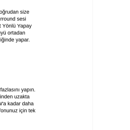
doğrudan size
urround sesi
ft Yönlü Yapay
üyü ortadan
tliğinde yapar.
fazlasını yapın.
rinden uzakta
 W'a kadar daha
fonunuz için tek