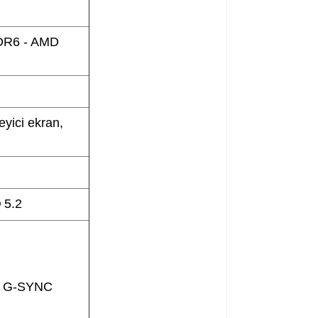
DR6 - AMD
yici ekran,
 5.2
 / G-SYNC