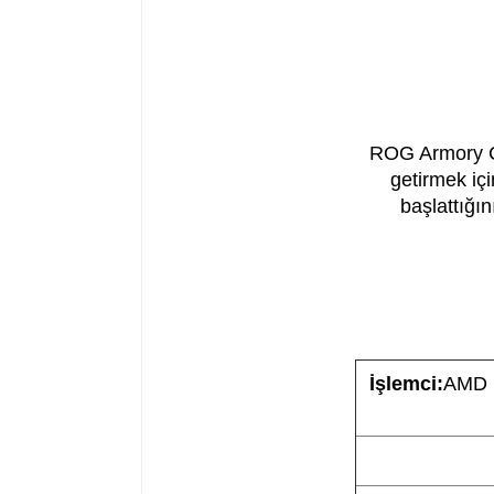
ROG Armory Cr
getirmek içi
başlattığı
İşlemci:
AMD R