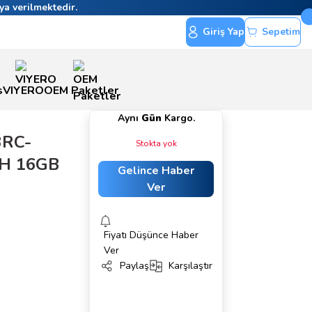
ya verilmektedir.
Giriş Yap
Sepetim
s
VIYERO
OEM Paketler
Aynı
Gün
Kargo.
3RC-
Stokta yok
H 16GB
Gelince Haber
B
Ver
Fiyatı Düşünce Haber
Ver
Paylaş
Karşılaştır