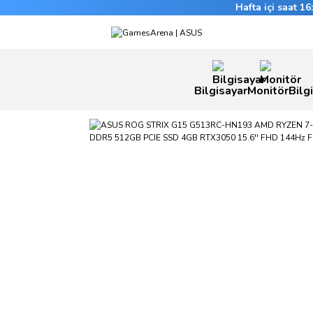
Hafta içi saat 1
Bilgisayar
Monitör
Bilg