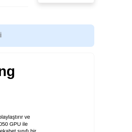
I
ng
aylaştırır ve
050 GPU ile
kabet sınıfı bir