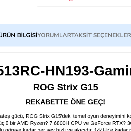
ÜRÜN BILGISI
YORUMLAR
TAKSIT SEÇENEKLER
513RC-HN193-Gami
ROG Strix G15
REKABETTE ÖNE GEÇ!
teş gücü, ROG Strix G15'deki temel oyun deneyimini kol
 Güçlü bir AMD Ryzen? 7 6800H CPU ve GeForce RTX? 3
u göreve kadar her şey hızlı ve akıcıdır. 144Hz'e kadar re