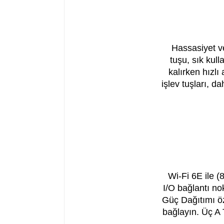
Hassasiyet v
tuşu, sık kull
kalırken hızlı
işlev tuşları, 
Wi-Fi 6E ile 
I/O bağlantı no
Güç Dağıtımı öz
bağlayın. Üç A 