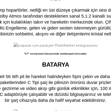
mp hoparlörler, netliği en üst düzeye çıkarmak için sesi 
olby Atmos tarafından desteklenen sanal 5.1.2 kanallı s
için kulaklıkları takın ve hareketin merkezinde olun. Çi
tü Engelleme, gelen ve giden sesten istenmeyen gürült
binizin sohbetini, akışını ve diğer iletişimlerini kristal ne
*17" versiyonun klavyesinde numberpad mevcuttur.
BATARYA
li 56 Wh pil ile hareket halindeyken fişini çekin ve daha 
aketlerinden C Tipi şarj ile pilinizin ömrünü duvar prizle
 gezinme ve video akışı gibi günlük etkinlikler için, 100
 adaptörüyle çalışabilir ve dizüstü bilgisayarınız ve tele
bir şarj cihazıyla daha da hafif seyahat edebilirsiniz.