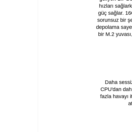
hızları sağlar
güç sağlar. 1
sorunsuz bir ş
depolama sayesi
bir M.2 yuvası
Daha sessiz,
CPU'dan daha 
fazla havayı 
a