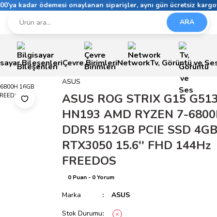
6:00’ya kadar ödemesi onaylanan siparişler, aynı gün ücretsiz kargo
ARA
isayar Bileşenleri
Çevre Birimleri
Network
Tv, Görüntü ve Se
ASUS
ASUS ROG STRIX G15 G51
HN193 AMD RYZEN 7-6800
DDR5 512GB PCIE SSD 4G
RTX3050 15.6'' FHD 144Hz
FREEDOS
0 Puan - 0 Yorum
Marka
ASUS
Stok Durumu