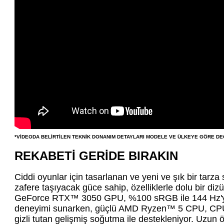
*VİDEODA BELİRTİLEN TEKNİK DONANIM DETAYLARI MODELE VE ÜLKEYE GÖRE DEĞ
REKABETİ GERİDE BIRAKIN
Ciddi oyunlar için tasarlanan ve yeni ve şık bir tarz
zafere taşıyacak güce sahip, özelliklerle dolu bir dizü
GeForce RTX™ 3050 GPU, %100 sRGB ile 144 Hz'ye 
deneyimi sunarken, güçlü AMD Ryzen™ 5 CPU, CPU p
gizli tutan gelişmiş soğutma ile destekleniyor. Uzun