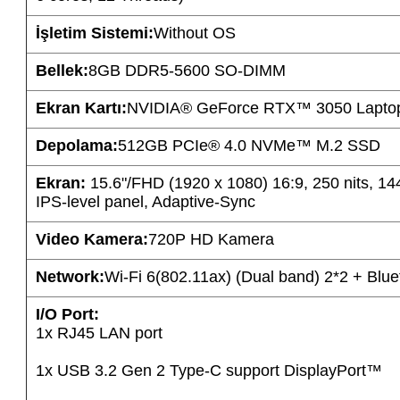
İşletim Sistemi:
Without OS
Bellek:
8GB DDR5-5600 SO-DIMM
Ekran Kartı:
NVIDIA® GeForce RTX™ 3050 Laptop
Depolama:
512GB PCIe® 4.0 NVMe™ M.2 SSD
Ekran:
15.6"/FHD (1920 x 1080) 16:9, 250 nits, 14
IPS-level panel, Adaptive-Sync
Video Kamera:
720P HD Kamera
Network:
Wi-Fi 6(802.11ax) (Dual band) 2*2 + Blu
I/O Port:
1x RJ45 LAN port
1x USB 3.2 Gen 2 Type-C support DisplayPort™