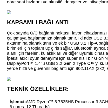
göre saat hızlarını ve akustiği dengeler ve ihtiyaçlarını
KAPSAMLI BAĞLANTI
Çok sayıda G/Ç bağlantı noktası, favori cihazlarınız
çalışmaya başlamanıza olanak tanır. İki adet USB 3.2 
aktarımına olanak tanır ve ek bir USB 3.2 Tip-A bağla
birimleri için toplam üç giriş sağlar. Bluetooth ayrıc
alanı için fareleri, kulaklıkları ve diğer uyumlu cihazl
İpeksi akıcı oyun deneyimi için süper hızlı bir G-
DisplayPort™ 1.4'lü USB 3.2 Gen 2 Type-C™'yi kulla
yerde hızlı ve güvenilir bağlantı için 802.11AX (2x2) W
TEKNİK ÖZELLİKLER:
İşlemci:
AMD Ryzen™ 5 7535HS Processor 3.3GHz
6 cores, 12 Threads)