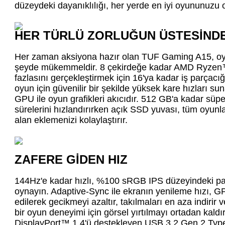
düzeydeki dayanıklılığı, her yerde en iyi oyununuzu 
HER TÜRLÜ ZORLUĞUN ÜSTESİNDE
Her zaman aksiyona hazır olan TUF Gaming A15, oyun
şeyde mükemmeldir. 8 çekirdeğe kadar AMD Ryzen
fazlasını gerçekleştirmek için 16'ya kadar iş parçacığ
oyun için güvenilir bir şekilde yüksek kare hızları
GPU ile oyun grafikleri akıcıdır. 512 GB'a kadar s
sürelerini hızlandırırken açık SSD yuvası, tüm oyunla
alan eklemenizi kolaylaştırır.
ZAFERE GİDEN HIZ
144Hz'e kadar hızlı, %100 sRGB IPS düzeyindeki pan
oynayın. Adaptive-Sync ile ekranın yenileme hızı, G
edilerek gecikmeyi azaltır, takılmaları en aza indirir 
bir oyun deneyimi için görsel yırtılmayı ortadan kaldı
DisplayPort™ 1.4'ü destekleyen USB 3.2 Gen 2 Type-C