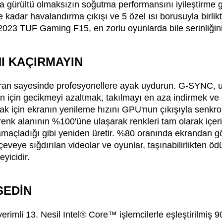
a gürültü olmaksızın soğutma performansını iyileştirme gi
e kadar havalandırma çıkışı ve 5 özel ısı borusuyla birlik
 2023 TUF Gaming F15, en zorlu oyunlarda bile serinliğini
NI KAÇIRMAYIN
an sayesinde profesyonellere ayak uydurun. G-SYNC, ul
n için gecikmeyi azaltmak, takılmayı en aza indirmek ve 
ak için ekranın yenileme hızını GPU'nun çıkışıyla senkr
renk alanının %100'üne ulaşarak renkleri tam olarak içer
amaçladığı gibi yeniden üretir. %80 oranında ekrandan 
erçeveye sığdırılan videolar ve oyunlar, taşınabilirlikten 
yicidir.
SEDİN
rimli 13. Nesil Intel® Core™ işlemcilerle eşleştirilmiş 9