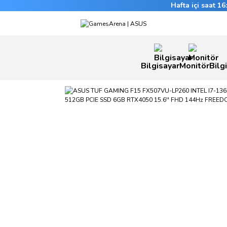
Hafta içi saat 1
Bilgisayar
Monitör
Bilg