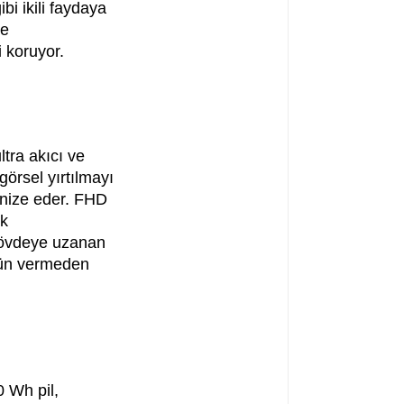
bi ikili faydaya
te
 koruyor.
tra akıcı ve
görsel yırtılmayı
onize eder. FHD
ik
gövdeye uzanan
ödün vermeden
0 Wh pil,