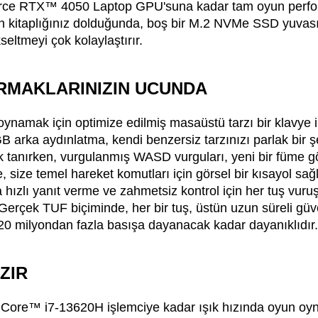
ce RTX™ 4050 Laptop GPU'suna kadar tam oyun perf
un kitaplığınız dolduğunda, boş bir M.2 NVMe SSD yuvas
seltmeyi çok kolaylaştırır.
RMAKLARINIZIN UCUNDA
oynamak için optimize edilmiş masaüstü tarzı bir klavye i
B arka aydınlatma, kendi benzersiz tarzınızı parlak bir ş
k tanırken, vurgulanmış WASD vurguları, yeni bir füme
le, size temel hareket komutları için görsel bir kısayol sa
a hızlı yanıt verme ve zahmetsiz kontrol için her tuş vur
 Gerçek TUF biçiminde, her bir tuş, üstün uzun süreli güve
 20 milyondan fazla basışa dayanacak kadar dayanıklıdır.
ZIR
® Core™ i7-13620H işlemciye kadar ışık hızında oyun oyn