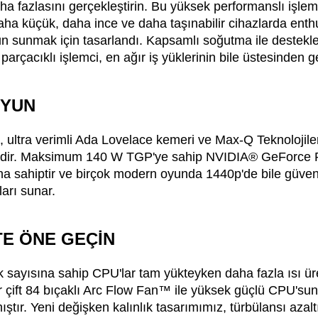
a fazlasını gerçekleştirin. Bu yüksek performanslı işlemc
a küçük, daha ince ve daha taşınabilir cihazlarda enth
n sunmak için tasarlandı. Kapsamlı soğutma ile destekl
 parçacıklı işlemci, en ağır iş yüklerinin bile üstesinden ge
OYUN
ultra verimli Ada Lovelace kemeri ve Max-Q Teknolojiler
edir. Maksimum 140 W TGP'ye sahip NVIDIA® GeForc
 sahiptir ve birçok modern oyunda 1440p'de bile güvenil
arı sunar.
E ÖNE GEÇİN
 sayısına sahip CPU'lar tam yükteyken daha fazla ısı ür
 çift 84 bıçaklı Arc Flow Fan™ ile yüksek güçlü CPU'su
ıştır. Yeni değişken kalınlık tasarımımız, türbülansı azal