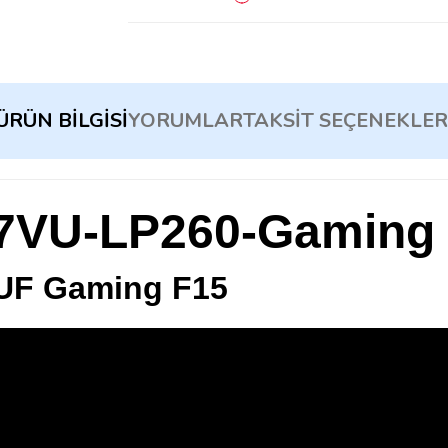
ÜRÜN BILGISI
YORUMLAR
TAKSIT SEÇENEKLER
7VU-LP260-Gaming
UF Gaming F15