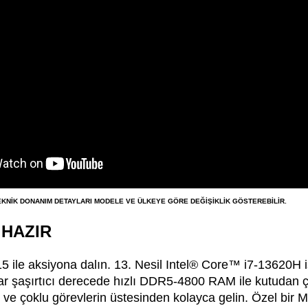
EKNİK DONANIM DETAYLARI MODELE VE ÜLKEYE GÖRE DEĞİŞİKLİK GÖSTEREBİLİR.
 HAZIR
ile aksiyona dalın. 13. Nesil Intel® Core™ i7-13620H 
r şaşırtıcı derecede hızlı DDR5-4800 RAM ile kutudan ç
ş ve çoklu görevlerin üstesinden kolayca gelin. Özel bir 