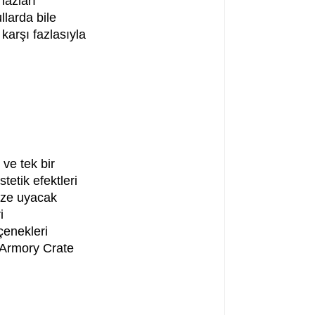
hazları
llarda bile
karşı fazlasıyla
 ve tek bir
tetik efektleri
nize uyacak
i
çenekleri
. Armory Crate