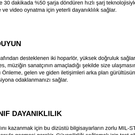
 30 dakikada %50 şarja döndüren hızlı şarj teknolojisiyl
ve video oynatma için yeterli dayanıklılık sağlar.
DUYUN
afından desteklenen iki hoparlör, yüksek doğruluk sağla
s, müziğin sanatçının amaçladığı şekilde size ulaşmasını
ü Önleme, gelen ve giden iletişimleri arka plan gürültüs
ksiyona odaklanmanızı sağlar.
NIF DAYANIKLILIK
nı kazanmak için bu dizüstü bilgisayarların zorlu MIL-