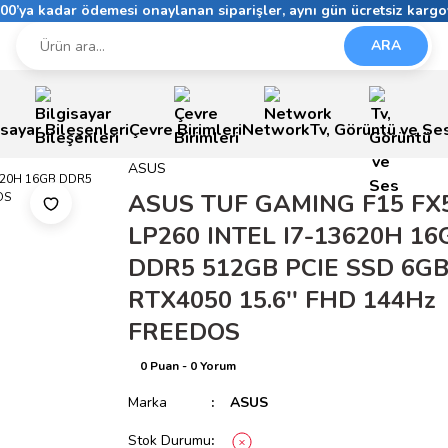
6:00’ya kadar ödemesi onaylanan siparişler, aynı gün ücretsiz kargo
ARA
isayar Bileşenleri
Çevre Birimleri
Network
Tv, Görüntü ve Se
ASUS
ASUS TUF GAMING F15 FX
LP260 INTEL I7-13620H 16
DDR5 512GB PCIE SSD 6G
RTX4050 15.6'' FHD 144Hz
FREEDOS
0 Puan - 0 Yorum
Marka
ASUS
Stok Durumu