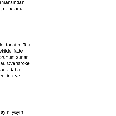
ormansından
ı, depolama
le donatın. Tek
ekilde ifade
 görünüm sunan
ğlar. Overstroke
uşunu daha
nilirlik ve
ayın, yayın