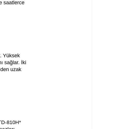
e saatlerce
r. Yüksek
 sağlar. İki
ünden uzak
STD-810H*