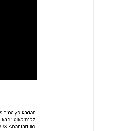
işlemciye kadar
ıkarır çıkarmaz
MUX Anahtarı ile