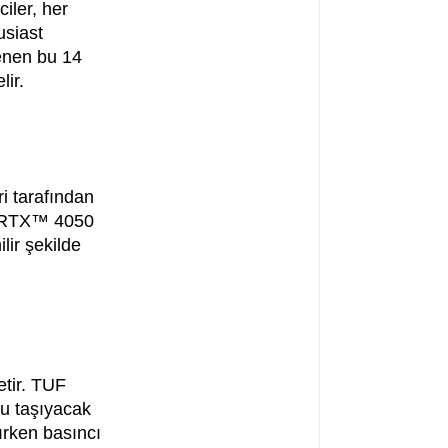
iler, her
usiast
enen bu 14
lir.
i tarafından
e RTX™ 4050
ir şekilde
etir. TUF
nu taşıyacak
tırken basıncı