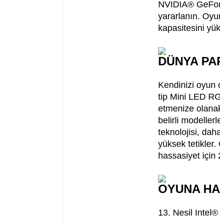
NVIDIA® GeFor
yararlanın. Oy
kapasitesini yük
DÜNYA PA
Kendinizi oyun 
tip Mini LED RG
etmenize olana
belirli modeller
teknolojisi, dah
yüksek tetikler.
hassasiyet için
OYUNA HA
13. Nesil Intel