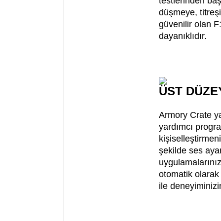
testlerinden baş
düşmeye, titreşi
güvenilir olan 
dayanıklıdır.
ÜST DÜZE
Armory Crate yaz
yardımcı program
kişiselleştirmen
şekilde ses ayar
uygulamalarınız
otomatik olarak 
ile deneyiminizi