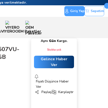
ya verilmektedir.
Giriş Yap
Sepetim
s
VIYERO
OEM Paketler
Aynı
Gün
Kargo.
507VU-
Stokta yok
GB
Gelince Haber
B
Ver
Fiyatı Düşünce Haber
Ver
Paylaş
Karşılaştır