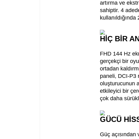
artırma ve ekstr
sahiptir. 4 aded
kullanıldığında
HİÇ BİR A
FHD 144 Hz ekr
gerçekçi bir oyu
ortadan kaldırm
paneli, DCI-P3 
oluşturucunun 
etkileyici bir ç
çok daha sürükle
GÜCÜ HİS
Güç açısından ve