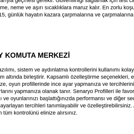
arıyla geçmesi gerekir. Güvenilirliği sağlamak için test ci
me, neme ve aşırı sıcaklıklara maruz kalır. En zorlu koşu
F15, günlük hayatın kazara çarpmalarına ve çarpmalarına 
Y KOMUTA MERKEZİ
ılımı, sistem ve aydınlatma kontrollerini kullanımı kolay
 altında birleştirir. Kapsamlı özelleştirme seçenekleri, es
ize, oyun profillerinde ince ayar yapmanıza ve tercihleri
larını yapmanıza olanak tanır. Senaryo Profilleri ile favor
ı ve oyunlarınızı başlattığınızda performansı ve diğer se
ayarlayan tercihleri tanımlayabilir ve özelleştirebilirsiniz
n tüm kontrolünü elinize alırsınız.