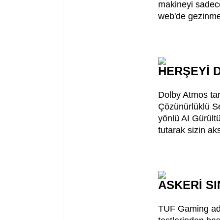
makineyi sadece
web'de gezinme 
HERŞEYİ 
Dolby Atmos tar
Çözünürlüklü Se
yönlü AI Gürült
tutarak sizin a
ASKERİ SI
TUF Gaming adı