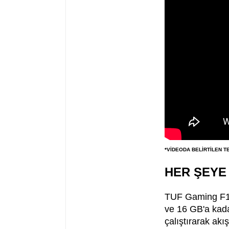
*VİDEODA BELİRTİLEN T
HER ŞEYE
TUF Gaming F15 
ve 16 GB'a kada
çalıştırarak akı