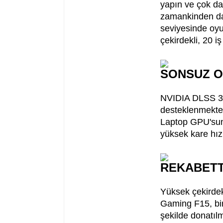
yapın ve çok dah
zamankinden dah
seviyesinde oyu
çekirdekli, 20 iş
SONSUZ 
NVIDIA DLSS 3, 
desteklenmekt
Laptop GPU'suna
yüksek kare hızl
REKABETT
Yüksek çekirdek
Gaming F15, bir
şekilde donatılm