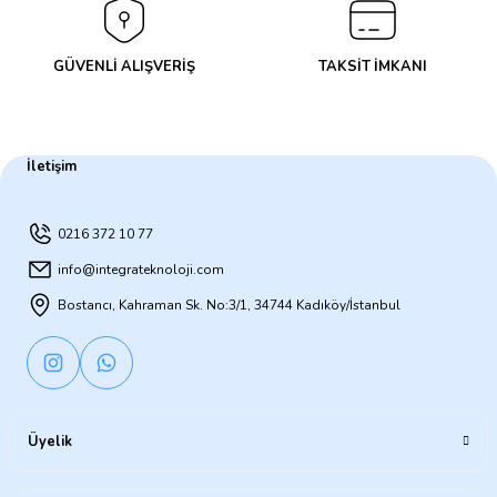
GÜVENLİ ALIŞVERİŞ
TAKSİT İMKANI
İletişim
0216 372 10 77
info@integrateknoloji.com
Bostancı, Kahraman Sk. No:3/1, 34744 Kadıköy/İstanbul
Üyelik