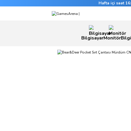
Hafta içi saat 1
Bilgisayar
Monitör
Bilg