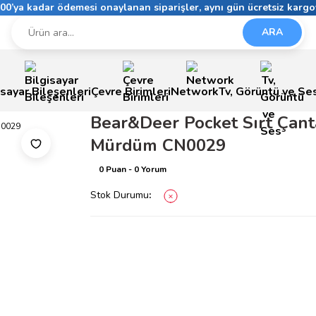
6:00’ya kadar ödemesi onaylanan siparişler, aynı gün ücretsiz kargo
ARA
isayar Bileşenleri
Çevre Birimleri
Network
Tv, Görüntü ve Se
Bear&Deer Pocket Sırt Çant
Mürdüm CN0029
0 Puan - 0 Yorum
Stok Durumu