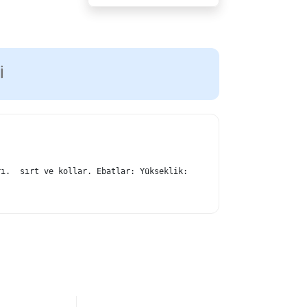
I
rı.  sırt ve kollar. Ebatlar: Yükseklik: 45cm, Genişlik: 30cm, D