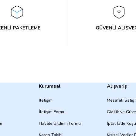
Yorum Yaz
ENLİ PAKETLEME
GÜVENLİ ALIŞVE
Kurumsal
Alışveriş
İletişim
Mesafeli Satış
İletişim Formu
Gizlilik ve Güve
um
Havale Bildirim Formu
İptal İade Koşul
Kargo Takibi
Kişisel Veriler P