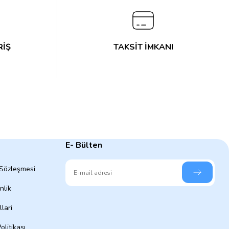
RİŞ
TAKSİT İMKANI
E- Bülten
 Sözleşmesi
nlik
lari
olitikası