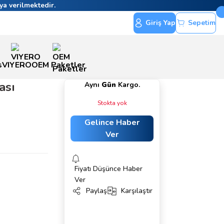
ya verilmektedir.
Giriş Yap
Sepetim
s
VIYERO
OEM Paketler
ası
Aynı
Gün
Kargo.
Stokta yok
Gelince Haber
Ver
Fiyatı Düşünce Haber
Ver
Paylaş
Karşılaştır