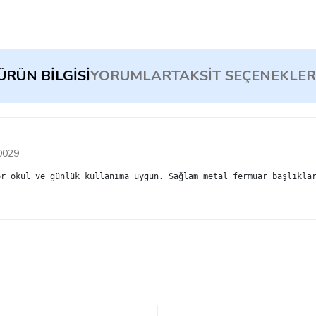
ÜRÜN BILGISI
YORUMLAR
TAKSIT SEÇENEKLER
0029
or okul ve günlük kullanıma uygun. Sağlam metal fermuar başlıkla
Bu ürüne ilk yorumu siz yapın!