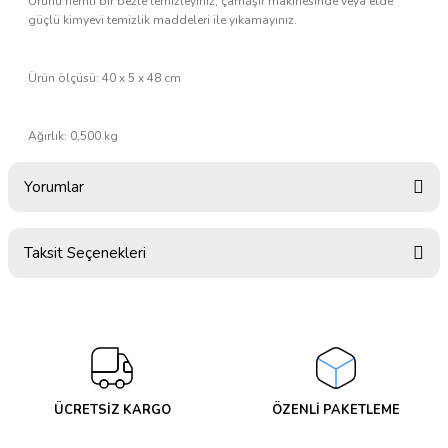
Ürünü nemli bir bezle temizleyiniz, çamaşır makinesinde veya elde
güçlü kimyevi temizlik maddeleri ile yıkamayınız.
Ürün ölçüsü: 40 x 5 x 48 cm
Ağırlık: 0,500 kg
Yorumlar
Taksit Seçenekleri
Bu ürüne ilk yorumu siz yapın!
Yorum Yaz
ÜCRETSİZ KARGO
ÖZENLİ PAKETLEME