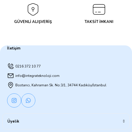
GÜVENLİ ALIŞVERİŞ
TAKSİT İMKANI
İletişim
0216 372 10 77
info@integrateknoloji.com
Bostancı, Kahraman Sk. No:3/1, 34744 Kadıköy/İstanbul
Üyelik