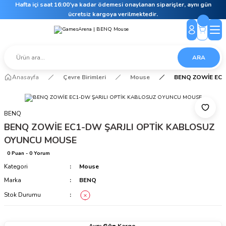
Hafta içi saat 16:00’ya kadar ödemesi onaylanan siparişler, aynı gün
ücretsiz kargoya verilmektedir.
ARA
Anasayfa
Çevre Birimleri
Mouse
BENQ ZOWİE EC1
BENQ
BENQ ZOWİE EC1-DW ŞARJLI OPTİK KABLOSUZ
OYUNCU MOUSE
0 Puan - 0 Yorum
Kategori
Mouse
Marka
BENQ
Stok Durumu