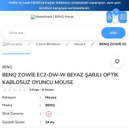
Hafta içi saat 16:00’ya kadar ödemesi onaylanan siparişler, aynı gün
ücretsiz kargoya verilmektedir.
0
ARA
Anasayfa
Çevre Birimleri
Mouse
BENQ ZOWİE EC2
BENQ
BENQ ZOWİE EC2-DW-W BEYAZ ŞARJLI OPTİK
KABLOSUZ OYUNCU MOUSE
0 Puan - 0 Yorum
Kategori
Mouse
Marka
BENQ
Stok Durumu
Garanti Süresi
24 Ay