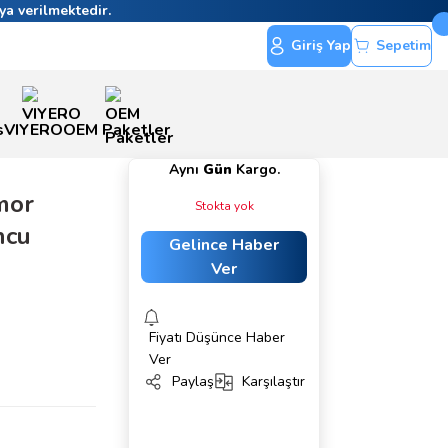
ya verilmektedir.
Giriş Yap
Sepetim
s
VIYERO
OEM Paketler
Aynı
Gün
Kargo.
mor
Stokta yok
ncu
Gelince Haber
Ver
Fiyatı Düşünce Haber
Ver
Paylaş
Karşılaştır