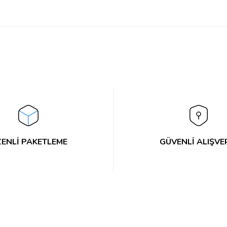
Bu ürüne ilk yorumu siz yapın!
Yorum Yaz
ENLİ PAKETLEME
GÜVENLİ ALIŞVE