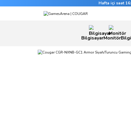
Hafta içi saat 1
Bilgisayar
Monitör
Bilg