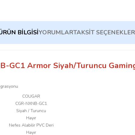
ÜRÜN BILGISI
YORUMLAR
TAKSIT SEÇENEKLER
B-GC1 Armor Siyah/Turuncu Gaming
COUGAR
CGR-NXNB-GC1
Siyah / Turuncu
Hayır
Nefes Alabilir PVC Deri
Hayır