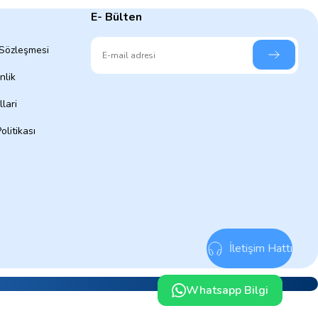
E- Bülten
 Sözleşmesi
nlik
lari
olitikası
İletişim Hattı
Whatsapp Bilgi