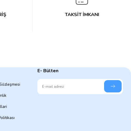
RİŞ
TAKSİT İMKANI
E- Bülten
 Sözleşmesi
nlik
lari
olitikası