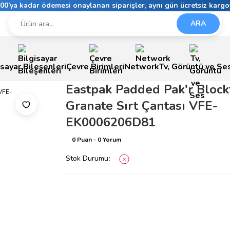
6:00’ya kadar ödemesi onaylanan siparişler, aynı gün ücretsiz kargo
ARA
isayar Bileşenleri
Çevre Birimleri
Network
Tv, Görüntü ve Se
Eastpak Padded Pak'r Block
Granate Sırt Çantası VFE-
EK0006206D81
0 Puan - 0 Yorum
Stok Durumu