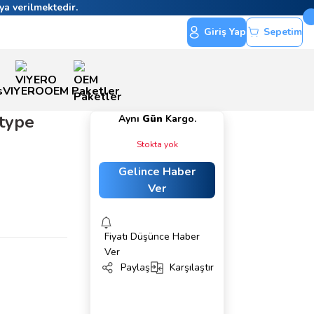
ya verilmektedir.
Giriş Yap
Sepetim
s
VIYERO
OEM Paketler
type
Aynı
Gün
Kargo.
Stokta yok
Gelince Haber
Ver
Fiyatı Düşünce Haber
Ver
Paylaş
Karşılaştır