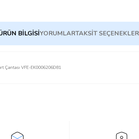
ÜRÜN BILGISI
YORUMLAR
TAKSIT SEÇENEKLER
Sırt Çantası VFE-EK0006206D81
Bu ürüne ilk yorumu siz yapın!
Yorum Yaz