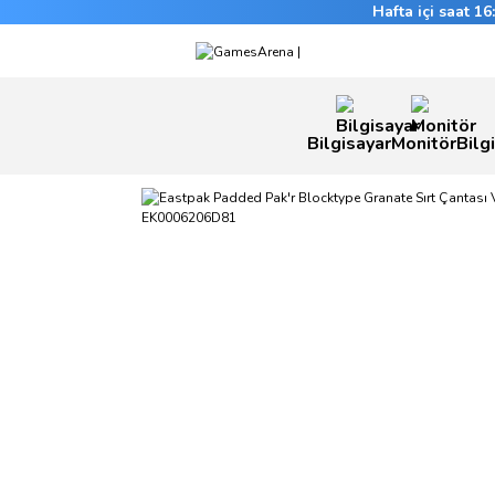
Hafta içi saat 1
Bilgisayar
Monitör
Bilg