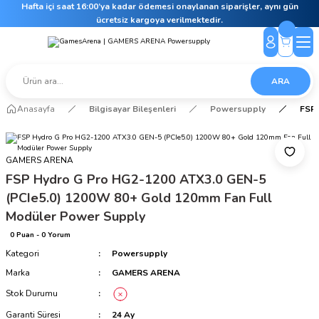
Hafta içi saat 16:00’ya kadar ödemesi onaylanan siparişler, aynı gün
ücretsiz kargoya verilmektedir.
ARA
Anasayfa
Bilgisayar Bileşenleri
Powersupply
FSP 
GAMERS ARENA
FSP Hydro G Pro HG2-1200 ATX3.0 GEN-5
(PCIe5.0) 1200W 80+ Gold 120mm Fan Full
Modüler Power Supply
0 Puan - 0 Yorum
Kategori
Powersupply
Marka
GAMERS ARENA
Stok Durumu
Garanti Süresi
24 Ay