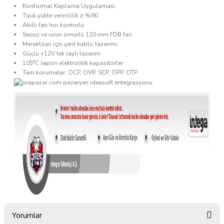
Konformal Kaplama Uygulaması
Tipik yükte verimlilik ≥ %90
Akıllı fan hızı kontrolü
Sessiz ve uzun ömürlü 120 mm FDB fan
Meraklıları için şerit kablo tasarımı
Güçlü +12V tek raylı tasarım
105°C Japon elektrolitik kapasitörler
Tam korumalar: OCP, OVP, SCP, OPP, OTP
Yorumlar