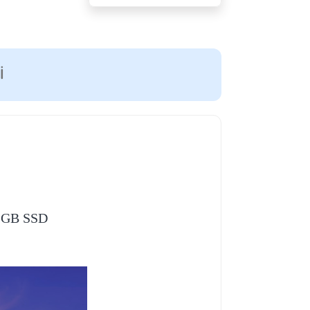
I
2GB SSD