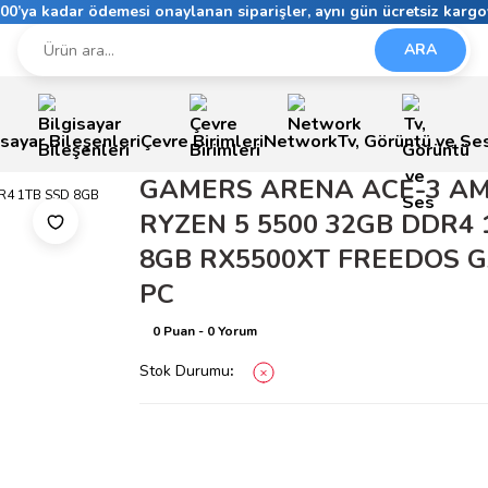
6:00’ya kadar ödemesi onaylanan siparişler, aynı gün ücretsiz kargo
ARA
isayar Bileşenleri
Çevre Birimleri
Network
Tv, Görüntü ve Se
GAMERS ARENA ACE-3 A
RYZEN 5 5500 32GB DDR4 
8GB RX5500XT FREEDOS 
PC
0 Puan - 0 Yorum
Stok Durumu