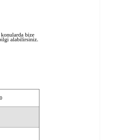
ı konularda bize
lgi alabilirsiniz.
0