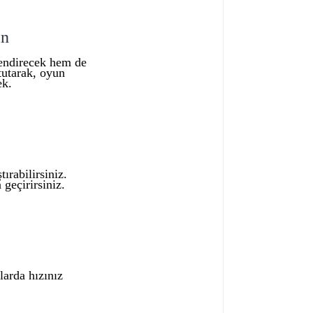
in
lendirecek hem de
tutarak, oyun
ek.
ırabilirsiniz.
geçirirsiniz.
larda hızınız