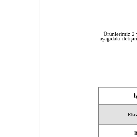
Ürünlerimiz 2 y
aşağıdaki iletişi
İ
Ekra
B