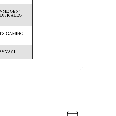
NVME GEN4
 DİSK ALEG-
ATX GAMING
KAYNAĞI