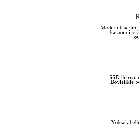
R
Modern tasarımı 
kasanın içer
oy
SSD ile oyunl
Böylelikle b
Yüksek belle