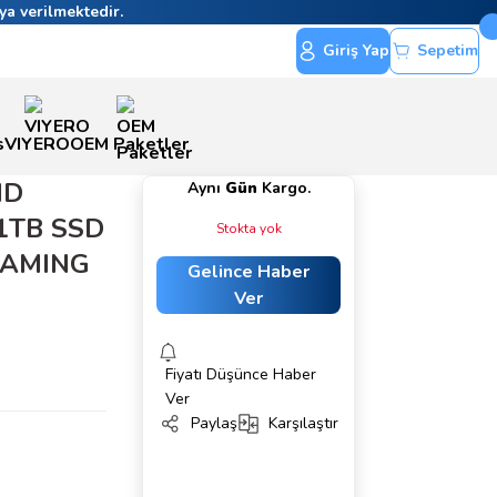
ya verilmektedir.
Giriş Yap
Sepetim
s
VIYERO
OEM Paketler
MD
Aynı
Gün
Kargo.
1TB SSD
Stokta yok
GAMING
Gelince Haber
Ver
Fiyatı Düşünce Haber
Ver
Paylaş
Karşılaştır