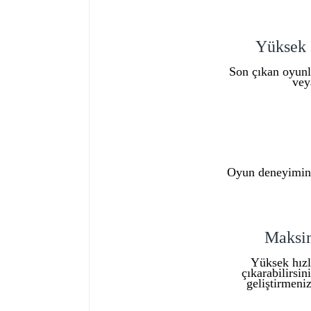
Yüksek 
Son çıkan oyunla
vey
Oyun deneyiminiz
Maksim
Yüksek hızl
çıkarabilirsi
geliştirmeni