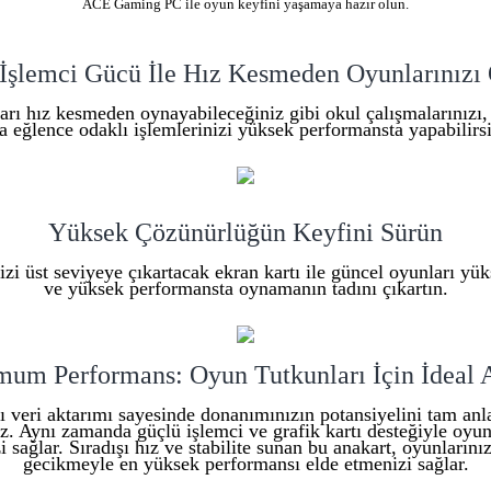
ACE Gaming PC ile oyun keyfini yaşamaya hazır olun.
İşlemci Gücü İle Hız Kesmeden Oyunlarınızı
rı hız kesmeden oynayabileceğiniz gibi okul çalışmalarınızı,
a eğlence odaklı işlemlerinizi yüksek performansta yapabilirsi
Yüksek Çözünürlüğün Keyfini Sürün
i üst seviyeye çıkartacak ekran kartı ile güncel oyunları yü
ve yüksek performansta oynamanın tadını çıkartın.
um Performans: Oyun Tutkunları İçin İdeal 
ı veri aktarımı sayesinde donanımınızın potansiyelini tam anl
niz. Aynı zamanda güçlü işlemci ve grafik kartı desteğiyle oyu
zi sağlar. Sıradışı hız ve stabilite sunan bu anakart, oyunları
gecikmeyle en yüksek performansı elde etmenizi sağlar.