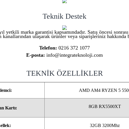
Teknik Destek
ıl yetkili marka garantisi kapsamındadır. Satış öncesi sonras
m kanallarından ulaşarak ürünler veya siparişleriniz hakkında bi
Telefon:
0216 372 1077
E-posta:
info@integrateknoloji.com
TEKNİK ÖZELLİKLER
şlemci:
AMD AM4 RYZEN 5 550
8GB RX5500XT
n Kartı:
ellek:
32GB 3200Mhz