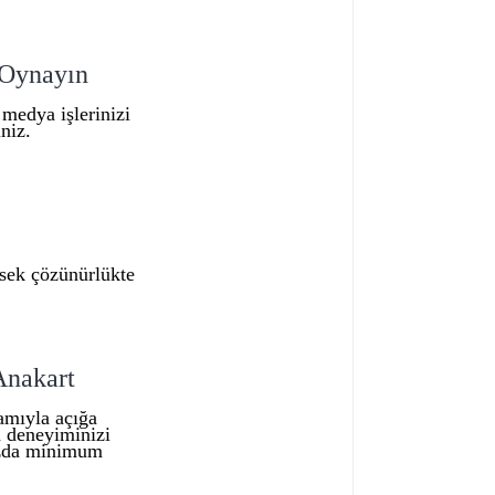
 Oynayın
 medya işlerinizi
niz.
ksek çözünürlükte
Anakart
amıyla açığa
n deneyiminizi
nızda minimum