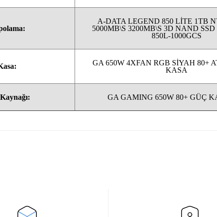
A-DATA LEGEND 850 LİTE 1TB 
polama:
5000MB\S 3200MB\S 3D NAND SSD
850L-1000GCS
GA 650W 4XFAN RGB SİYAH 80+ 
Kasa:
KASA
Kaynağı:
GA GAMING 650W 80+ GÜÇ 
Bu ürüne ilk yorumu siz yapın!
Yorum Yaz