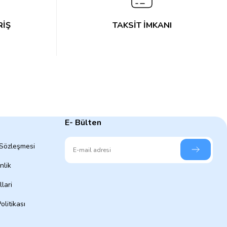
RİŞ
TAKSİT İMKANI
E- Bülten
 Sözleşmesi
nlik
lari
olitikası