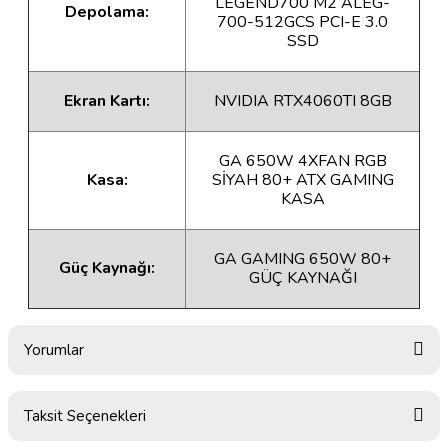
LEGEND700 M2 ALEG-
Depolama:
700-512GCS PCI-E 3.0
SSD
Ekran Kartı:
NVIDIA RTX4060TI 8GB
GA 650W 4XFAN RGB
Kasa:
SİYAH 80+ ATX GAMING
KASA
GA GAMING 650W 80+
Güç Kaynağı:
GÜÇ KAYNAĞI
Yorumlar
Taksit Seçenekleri
Bu ürüne ilk yorumu siz yapın!