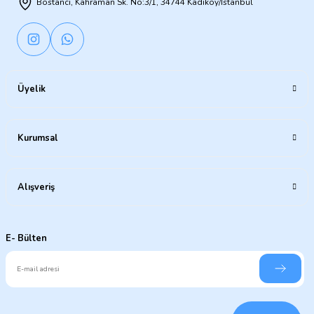
Bostancı, Kahraman Sk. No:3/1, 34744 Kadıköy/İstanbul
Üyelik
Kurumsal
Alışveriş
E- Bülten