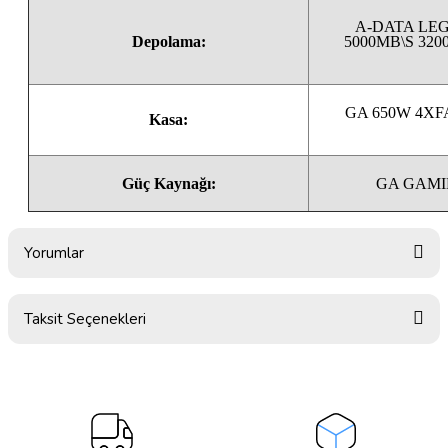
A-DATA LEG
Depolama:
5000MB\S 32
GA 650W 4XF
Kasa:
Güç Kaynağı:
GA GAMI
Yorumlar
Taksit Seçenekleri
Bu ürüne ilk yorumu siz yapın!
Yorum Yaz