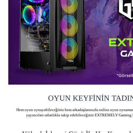
OYUN KEYFİNİN TADIN
Hem oyun oynayabileceğiniz hem arkadaşlarınızla online oyun oynamanı
yayıncıları rahatlıkla takip edebileceğiniz EXTREMELY Gaming P