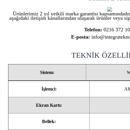
Ürünlerimiz 2 yıl yetkili marka garantisi kapsamındadır
aşağıdaki iletişim kanallarından ulaşarak ürünler veya sipa
Telefon:
0216 372 1
E-posta:
info@integratekno
TEKNİK ÖZELL
Sistem:
W
İşlemci:
AM
Ekran Kartı:
Bellek: