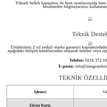
Yüksek bellek kapasitesi ile hem oyunlarınızda hem 
kesilmeden bilgisayarınızı kullanmanı
Teknik Deste
Ürünlerimiz 2 yıl yetkili marka garantisi kapsamındadır
aşağıdaki iletişim kanallarından ulaşarak ürünler veya sipa
Telefon:
0216 372 1
E-posta:
info@integratekno
TEKNİK ÖZELL
İşlemci:
AM
Ekran Kartı: