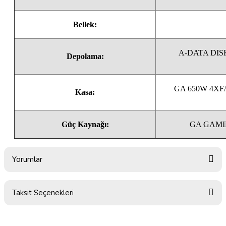
Bellek:
A-DATA DIS
Depolama:
GA 650W 4XF
Kasa:
Güç Kaynağı:
GA GAMI
Yorumlar
Taksit Seçenekleri
Bu ürüne ilk yorumu siz yapın!