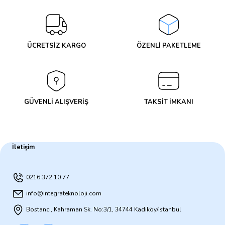
Yorum Yaz
ÜCRETSİZ KARGO
ÖZENLİ PAKETLEME
GÜVENLİ ALIŞVERİŞ
TAKSİT İMKANI
İletişim
0216 372 10 77
info@integrateknoloji.com
Bostancı, Kahraman Sk. No:3/1, 34744 Kadıköy/İstanbul