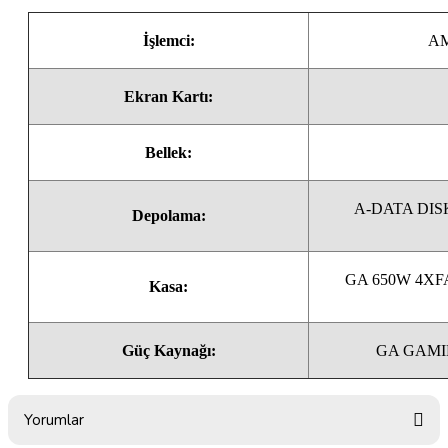
İşlemci:
AM
Ekran Kartı:
Bellek:
A-DATA DIS
Depolama:
GA 650W 4XF
Kasa:
Güç Kaynağı:
GA GAMI
Yorumlar