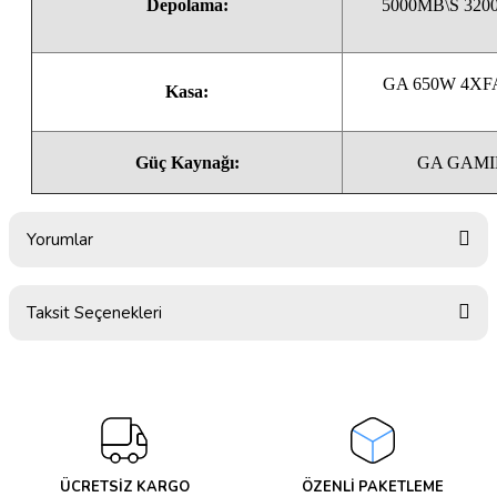
Depolama:
5000MB\S 32
GA 650W 4XF
Kasa:
Güç Kaynağı:
GA GAMI
Yorumlar
Taksit Seçenekleri
Bu ürüne ilk yorumu siz yapın!
Yorum Yaz
ÜCRETSİZ KARGO
ÖZENLİ PAKETLEME