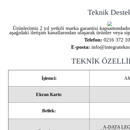
Teknik Deste
Ürünlerimiz 2 yıl yetkili marka garantisi kapsamındadır
aşağıdaki iletişim kanallarından ulaşarak ürünler veya sipa
Telefon:
0216 372 1
E-posta:
info@integratekno
TEKNİK ÖZELL
İşlemci:
AM
Ekran Kartı:
Bellek:
A-DATA LEG