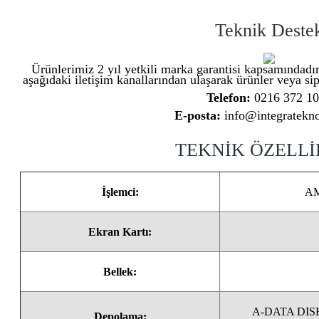
Teknik Deste
Ürünlerimiz 2 yıl yetkili marka garantisi kapsamındadır
aşağıdaki iletişim kanallarından ulaşarak ürünler veya sipa
Telefon:
0216 372 1
E-posta:
info@integratekno
TEKNİK ÖZELL
İşlemci:
AM
Ekran Kartı:
Bellek:
A-DATA DIS
Depolama: