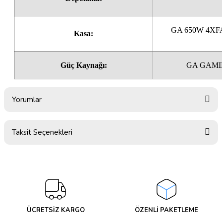
GA 650W 4XF
Kasa:
Güç Kaynağı:
GA GAMI
Yorumlar
Taksit Seçenekleri
Bu ürüne ilk yorumu siz yapın!
Yorum Yaz
ÜCRETSİZ KARGO
ÖZENLİ PAKETLEME