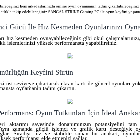
leceğiniz hem arkadaşlarınızla online oyun oynamanın tadını çıkartabileceğiniz
ahatlıkla takip edebileceğiniz SANGAL STRIKE Gaming PC ile oyun keyfini yaşama
mci Gücü İle Hız Kesmeden Oyunlarınızı Oyn
rı hız kesmeden oynayabileceğiniz gibi okul çalışmalarınızı,
lı işlemlerinizi yüksek performansta yapabilirsiniz.
nürlüğün Keyfini Sürün
i üst seviyeye çıkartacak ekran kartı ile güncel oyunları yü
mansta oynamanın tadını çıkartın.
rformans: Oyun Tutkunları İçin İdeal Anakar
ri aktarımı sayesinde donanımınızın potansiyelini tam
. Aynı zamanda güçlü işlemci ve grafik kartı desteğiyle 
sağlar. Sıradışı hız ve stabilite sunan bu anakart, oyunl
ksek performansı elde etmenizi sağlar.