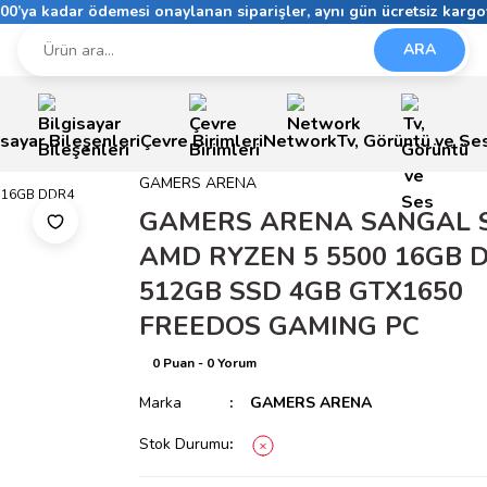
6:00’ya kadar ödemesi onaylanan siparişler, aynı gün ücretsiz kargo
ARA
isayar Bileşenleri
Çevre Birimleri
Network
Tv, Görüntü ve Se
GAMERS ARENA
GAMERS ARENA SANGAL 
AMD RYZEN 5 5500 16GB 
512GB SSD 4GB GTX1650
FREEDOS GAMING PC
0 Puan - 0 Yorum
Marka
GAMERS ARENA
Stok Durumu