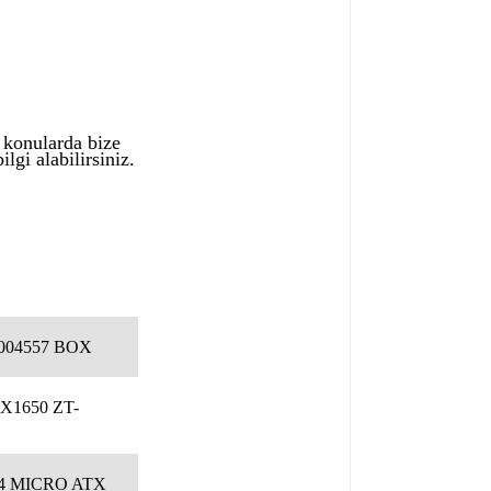
ı konularda bize
lgi alabilirsiniz.
0004557 BOX
1650 ZT-
4 MICRO ATX