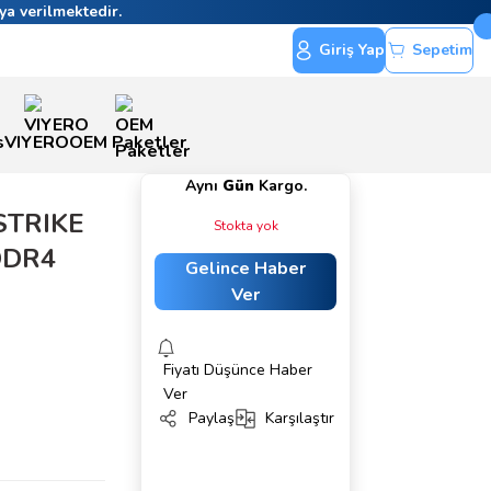
ya verilmektedir.
Giriş Yap
Sepetim
s
VIYERO
OEM Paketler
Aynı
Gün
Kargo.
STRIKE
Stokta yok
DDR4
Gelince Haber
Ver
Fiyatı Düşünce Haber
Ver
Paylaş
Karşılaştır