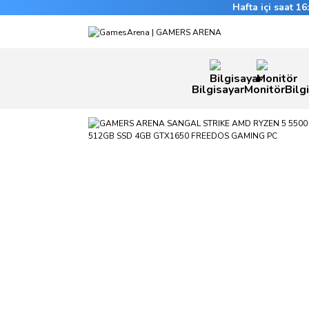
Hafta içi saat 1
Bilgisayar
Monitör
Bilg