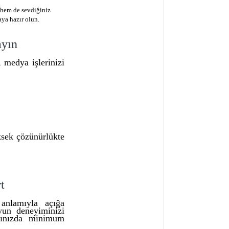
 hem de sevdiğiniz
ya hazır olun.
ayın
 medya işlerinizi
ksek çözünürlükte
t
 anlamıyla açığa
oyun deneyiminizi
arınızda minimum