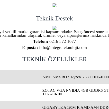
Teknik Destek
ıl yetkili marka garantisi kapsamındadır. Satış öncesi sonras
m kanallarından ulaşarak ürünler veya siparişleriniz hakkında bi
Telefon:
0216 372 1077
E-posta:
info@integrateknoloji.com
TEKNİK ÖZELLİKLER
AMD AM4 BOX Ryzen 5 5500 100-100
ZOTAC VGA NVIDIA 4GB GDDR6 GTX
T16520J-10L
GIGABYTE A520M-K AMD AM4 DDR