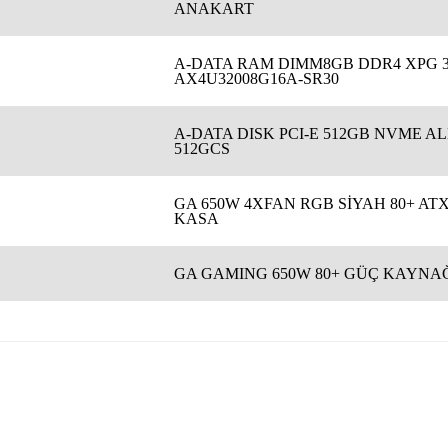
ANAKART
A-DATA RAM DIMM8GB DDR4 XPG 3
AX4U32008G16A-SR30
A-DATA DISK PCI-E 512GB NVME AL
512GCS
GA 650W 4XFAN RGB SİYAH 80+ AT
KASA
GA GAMING 650W 80+ GÜÇ KAYNA
Bu ürüne ilk yorumu siz yapın!