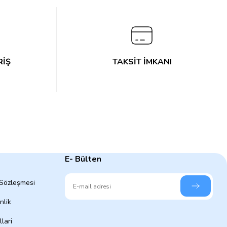
RİŞ
TAKSİT İMKANI
E- Bülten
 Sözleşmesi
nlik
lari