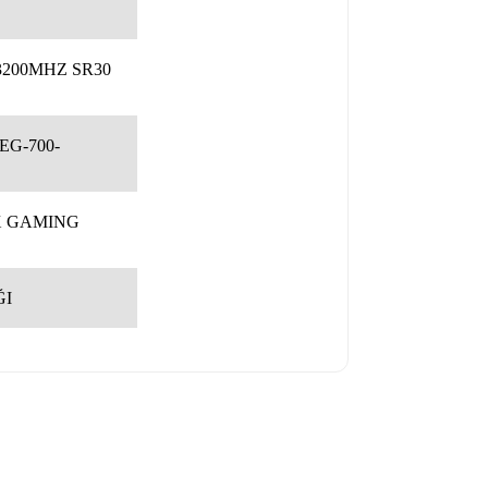
200MHZ SR30
EG-700-
X GAMING
ĞI