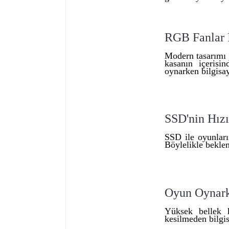
RGB Fanlar İ
Modern tasarımı 
kasanın içerisi
oynarken bilgisa
SSD'nin Hızı
SSD ile oyunların
Böylelikle beklem
Oyun Oynark
Yüksek bellek k
kesilmeden bilgis