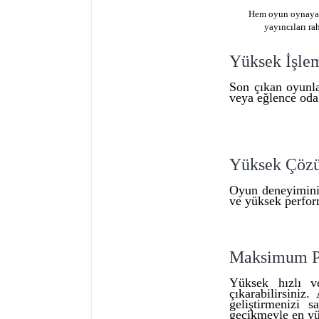
Hem oyun oynayabi
yayıncıları r
Yüksek İşle
Son çıkan oyunla
veya eğlence odak
Yüksek Çözü
Oyun deneyiminiz
ve yüksek perfor
Maksimum Pe
Yüksek hızlı ve
çıkarabilirsiniz
geliştirmenizi 
gecikmeyle en yü