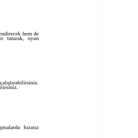
lendirecek hem de
in tutarak, oyun
lıştırabilirsiniz.
rirsiniz.
şmalarda hızınız