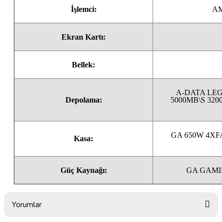
İşlemci:
AM
Ekran Kartı:
Bellek:
A-DATA LEG
Depolama:
5000MB\S 32
GA 650W 4XF
Kasa:
Güç Kaynağı:
GA GAMI
Yorumlar