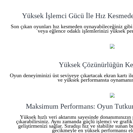
Yüksek İşlemci Gücü İle Hız Kesmede
Son çıkan oyunları hız kesmeden oynayabileceğiniz gibi o
veya eğlence odaklı işlemlerinizi yüksek per
Yüksek Çözünürlüğün Ke
Oyun deneyiminizi üst seviyeye çıkartacak ekran kartı i
ve yüksek performansta oynamanın 
Maksimum Performans: Oyun Tutkunla
Yüksek hızlı veri aktarımı sayesinde donanımınızın 
çıkarabilirsiniz. Aynı zamanda güçlü işlemci ve grafik
geliştirmenizi sağlar. Sıradışı hız ve stabilite suna
gecikmeyle en yüksek performansı eld