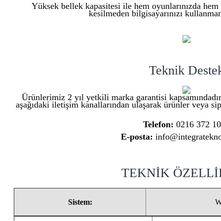
Yüksek bellek kapasitesi ile hem oyunlarınızda hem 
kesilmeden bilgisayarınızı kullanmanı
Teknik Deste
Ürünlerimiz 2 yıl yetkili marka garantisi kapsamındadır
aşağıdaki iletişim kanallarından ulaşarak ürünler veya sipa
Telefon:
0216 372 1
E-posta:
info@integratekno
TEKNİK ÖZELL
Sistem:
W