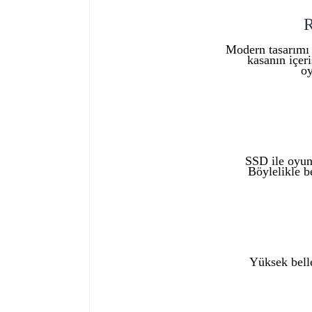
R
Modern tasarımı 
kasanın içer
oy
SSD ile oyunl
Böylelikle b
Yüksek belle