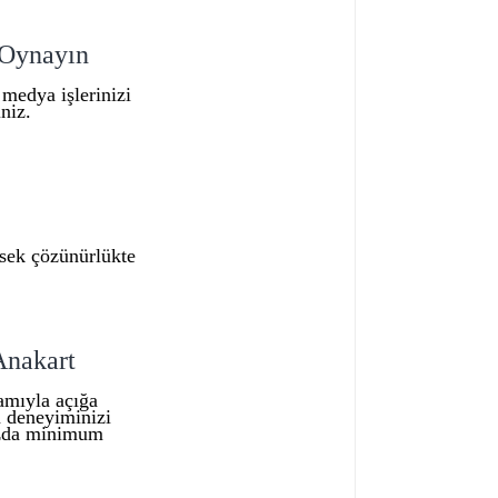
 Oynayın
 medya işlerinizi
niz.
ksek çözünürlükte
Anakart
amıyla açığa
n deneyiminizi
nızda minimum