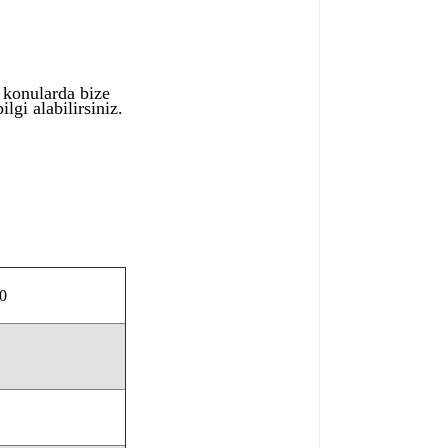
ı konularda bize
lgi alabilirsiniz.
0