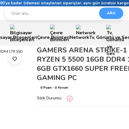
6:00’ya kadar ödemesi onaylanan siparişler, aynı gün ücretsiz kargo
ARA
isayar Bileşenleri
Çevre Birimleri
Network
Tv, Görüntü ve Se
GAMERS ARENA STRIKE-1
RYZEN 5 5500 16GB DDR4 
6GB GTX1660 SUPER FRE
GAMING PC
0 Puan - 0 Yorum
Stok Durumu