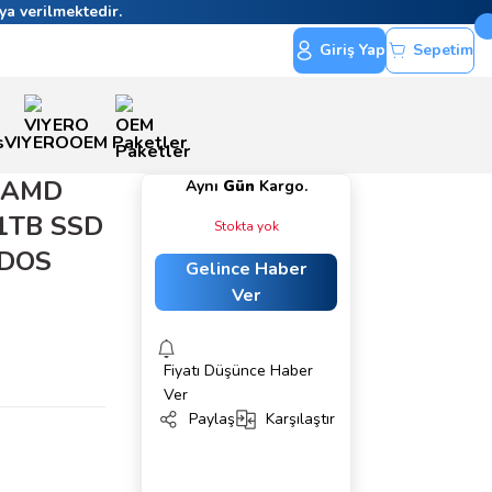
ya verilmektedir.
Giriş Yap
Sepetim
s
VIYERO
OEM Paketler
 AMD
Aynı
Gün
Kargo.
1TB SSD
Stokta yok
EDOS
Gelince Haber
Ver
Fiyatı Düşünce Haber
Ver
Paylaş
Karşılaştır