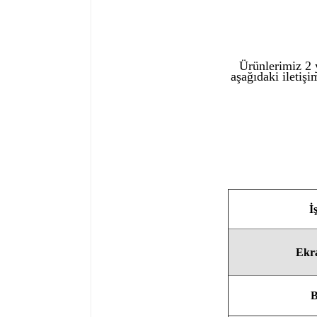
Ürünlerimiz 2 y
aşağıdaki iletişi
İ
Ekra
B