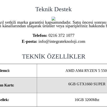
Teknik Destek
ıl yetkili marka garantisi kapsamındadır. Satış öncesi sonras
m kanallarından ulaşarak ürünler veya siparişleriniz hakkında bi
Telefon:
0216 372 1077
E-posta:
info@integrateknoloji.com
TEKNİK ÖZELLİKLER
şlemci:
AMD AM4 RYZEN 5 550
6GB GTX1660 SUPER
n Kartı:
ellek:
16GB 3200Mhz