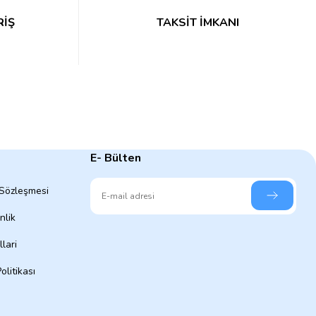
RİŞ
TAKSİT İMKANI
E- Bülten
 Sözleşmesi
nlik
lari
olitikası