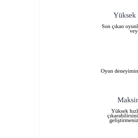
Yüksek 
Son çıkan oyunla
vey
Oyun deneyiminiz
Maksim
Yüksek hızl
çıkarabilirsi
geliştirmeni