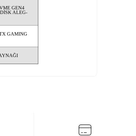
NVME GEN4
 DİSK ALEG-
ATX GAMING
KAYNAĞI