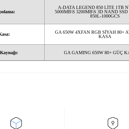
A-DATA LEGEND 850 LİTE 1TB 
polama:
5000MB\S 3200MB\S 3D NAND SSD
850L-1000GCS
GA 650W 4XFAN RGB SİYAH 80+ 
Kasa:
KASA
Kaynağı:
GA GAMING 650W 80+ GÜÇ 
Bu ürüne ilk yorumu siz yapın!
Yorum Yaz