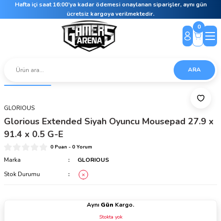
Hafta içi saat 16:00’ya kadar ödemesi onaylanan siparişler, aynı gün
ücretsiz kargoya verilmektedir.
0
ARA
GLORIOUS
Glorious Extended Siyah Oyuncu Mousepad 27.9 x
91.4 x 0.5 G-E
0 Puan - 0 Yorum
Marka
GLORIOUS
Stok Durumu
Aynı
Gün
Kargo.
Stokta yok