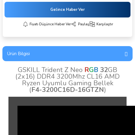
Gelince Haber Ver
Fiyatı Düşünce Haber Ver
Paylaş
Karşılaştır
Ürün Bilgisi
GSKILL Trident Z
Neo
R
G
B
32
GB
(2x16) DDR4 3200Mhz CL16 AMD
Ryzen Uyumlu Gaming Bellek
(
F4-3200C16D-16GTZN
)