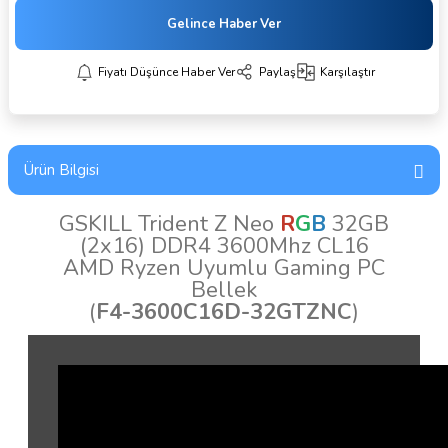
Gelince Haber Ver
Fiyatı Düşünce Haber Ver
Paylaş
Karşılaştır
Ürün Bilgisi
GSKILL Trident Z
Neo
R
G
B
32GB
(2x16) DDR4 3600Mhz CL16
AMD Ryzen Uyumlu Gaming PC
Bellek
(
F4-3600C16D-32GTZNC
)