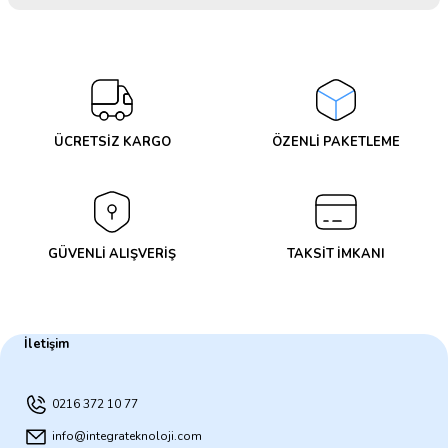
Bu ürüne ilk yorumu siz yapın!
Yorum Yaz
ÜCRETSİZ KARGO
ÖZENLİ PAKETLEME
GÜVENLİ ALIŞVERİŞ
TAKSİT İMKANI
İletişim
0216 372 10 77
info@integrateknoloji.com