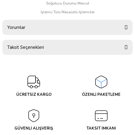
Soğutucu Durumu Mevcut
İşlemci Türü Masaüstü İşlemciler
Yorumlar
Taksit Seçenekleri
Bu ürüne ilk yorumu siz yapın!
Yorum Yaz
ÜCRETSİZ KARGO
ÖZENLİ PAKETLEME
GÜVENLİ ALIŞVERİŞ
TAKSİT İMKANI