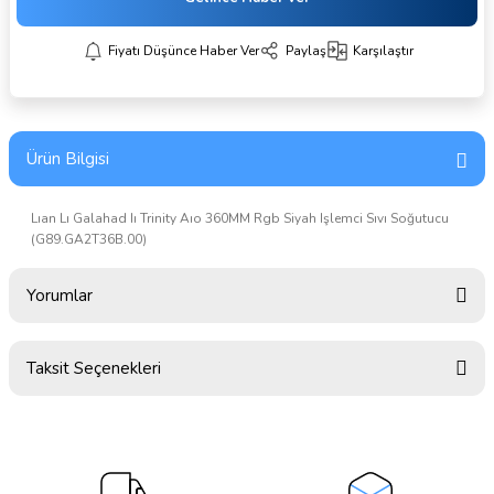
Fiyatı Düşünce Haber Ver
Paylaş
Karşılaştır
Ürün Bilgisi
Lıan Lı Galahad Iı Trinity Aıo 360MM Rgb Siyah Işlemci Sıvı Soğutucu
(G89.GA2T36B.00)
Yorumlar
Taksit Seçenekleri
Bu ürüne ilk yorumu siz yapın!
Yorum Yaz