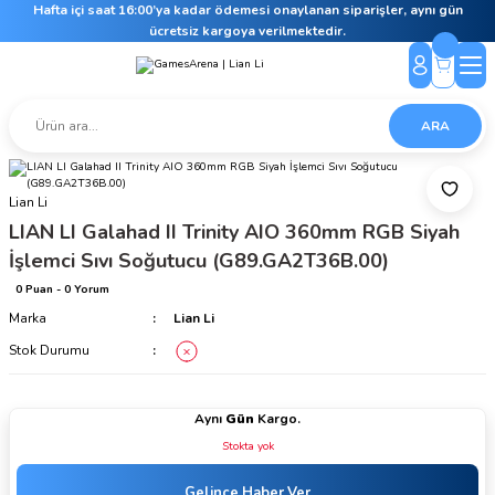
Hafta içi saat 16:00’ya kadar ödemesi onaylanan siparişler, aynı gün
ücretsiz kargoya verilmektedir.
ARA
Lian Li
LIAN LI Galahad II Trinity AIO 360mm RGB Siyah
İşlemci Sıvı Soğutucu (G89.GA2T36B.00)
0 Puan - 0 Yorum
Marka
Lian Li
Stok Durumu
Aynı
Gün
Kargo.
Stokta yok
Gelince Haber Ver