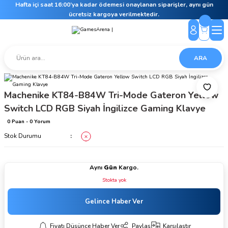
Hafta içi saat 16:00’ya kadar ödemesi onaylanan siparişler, aynı gün
ücretsiz kargoya verilmektedir.
ARA
Machenike KT84-B84W Tri-Mode Gateron Yellow
Switch LCD RGB Siyah İngilizce Gaming Klavye
0 Puan - 0 Yorum
Stok Durumu
Aynı
Gün
Kargo.
Stokta yok
Gelince Haber Ver
Fiyatı Düşünce Haber Ver
Paylaş
Karşılaştır