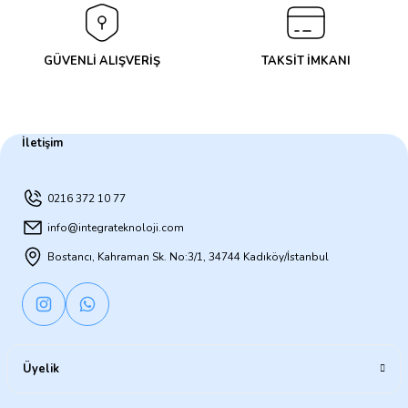
GÜVENLİ ALIŞVERİŞ
TAKSİT İMKANI
İletişim
0216 372 10 77
info@integrateknoloji.com
Bostancı, Kahraman Sk. No:3/1, 34744 Kadıköy/İstanbul
Üyelik