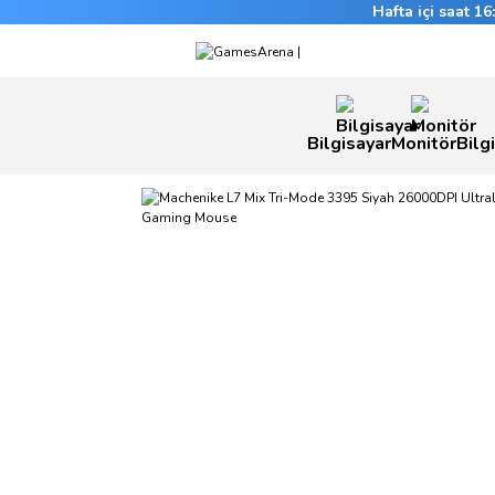
Hafta içi saat 1
Bilgisayar
Monitör
Bilg