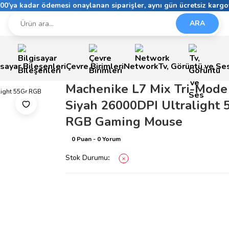
6:00’ya kadar ödemesi onaylanan siparişler, aynı gün ücretsiz kargo
ARA
isayar Bileşenleri
Çevre Birimleri
Network
Tv, Görüntü ve Se
Machenike L7 Mix Tri-Mode
Siyah 26000DPI Ultralight 
RGB Gaming Mouse
0 Puan - 0 Yorum
Stok Durumu