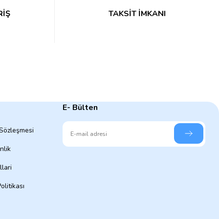
RİŞ
TAKSİT İMKANI
E- Bülten
 Sözleşmesi
nlik
lari
olitikası