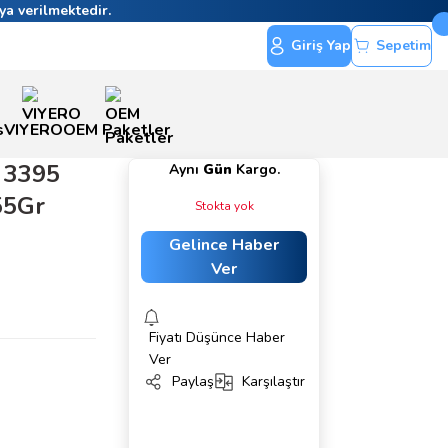
ya verilmektedir.
Giriş Yap
Sepetim
s
VIYERO
OEM Paketler
 3395
Aynı
Gün
Kargo.
55Gr
Stokta yok
Gelince Haber
Ver
Fiyatı Düşünce Haber
Ver
Paylaş
Karşılaştır