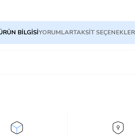
ÜRÜN BILGISI
YORUMLAR
TAKSIT SEÇENEKLER
Bu ürüne ilk yorumu siz yapın!
Yorum Yaz