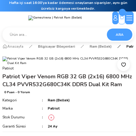
Hafta içi saat 16:00’ya kadar ödemesi onaylanan siparişler, aynı gün
ücretsiz kargoya verilmektedir.
ARA
Anasayfa
Bilgisayar Bileşenleri
Ram (Bellek)
Patr
Patriot
Patriot Viper Venom RGB 32 GB (2x16) 6800 MHz
CL34 PVVR532G680C34K DDR5 Dual Kit Ram
0 Puan - 0 Yorum
Kategori
Ram (Bellek)
Marka
Patriot
Stok Durumu
Garanti Süresi
24 Ay