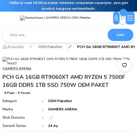
Hafta içi saat 16:00’ya kadar ödemesi onaylanan siparişler, aynı gün
ücretsiz kargoya verilmektedir.
ARA
Anasayfa
OEM Paketler
PCH GA 16GB RT9060XT AMD RYZ
GAMERS ARENA
PCH GA 16GB RT9060XT AMD RYZEN 5 7500F
16GB DDR5 1TB SSD 750W OEM PAKET
0 Puan - 0 Yorum
Kategori
OEM Paketler
Marka
GAMERS ARENA
Stok Durumu
Garanti Süresi
24 Ay