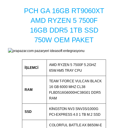
PCH GA 16GB RT9060XT
AMD RYZEN 5 7500F
16GB DDR5 1TB SSD
750W OEM PAKET
AMD RYZEN 5 7500F 5.2GHZ
İŞLEMCİ
65W AM5 TRAY CPU
TEAM T-FORCE VULCAN BLACK
16 GB 6000 MHZ CL38
RAM
FLBD516G6000HC38G01 DDR5
RAM
KINGSTON NV3 SNV3S/1000G
SSD
PCI-EXPRESS 4.0 1 TB M.2 SSD
COLORFUL BATTLE AX B650M-E