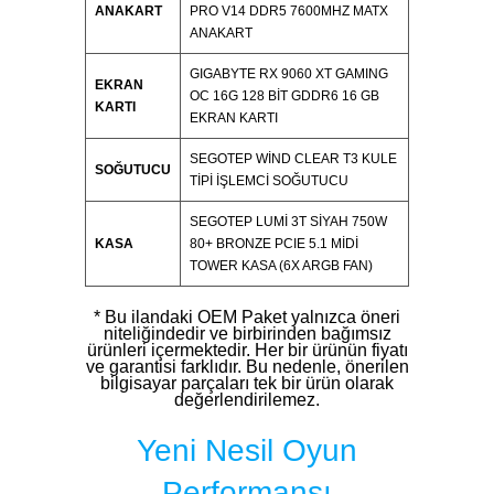
ANAKART
PRO V14 DDR5 7600MHZ MATX
ANAKART
GIGABYTE RX 9060 XT GAMING
EKRAN
OC 16G 128 BIT GDDR6 16 GB
KARTI
EKRAN KARTI
SEGOTEP WIND CLEAR T3 KULE
SOĞUTUCU
TIPI İŞLEMCI SOĞUTUCU
SEGOTEP LUMI 3T SIYAH 750W
KASA
80+ BRONZE PCIE 5.1 MIDI
TOWER KASA (6X ARGB FAN)
* Bu ilandaki OEM Paket yalnızca öneri
niteliğindedir ve birbirinden bağımsız
ürünleri içermektedir. Her bir ürünün fiyatı
ve garantisi farklıdır. Bu nedenle, önerilen
bilgisayar parçaları tek bir ürün olarak
değerlendirilemez.
Yeni Nesil Oyun
Performansı