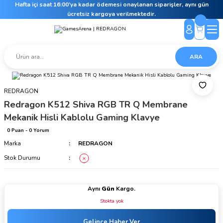
Hafta içi saat 16:00’ya kadar ödemesi onaylanan siparişler, aynı gün
ücretsiz kargoya verilmektedir.
ARA
REDRAGON
Redragon K512 Shiva RGB TR Q Membrane
Mekanik Hisli Kablolu Gaming Klavye
0 Puan - 0 Yorum
Marka
REDRAGON
Stok Durumu
Aynı
Gün
Kargo.
Stokta yok
Gelince Haber Ver