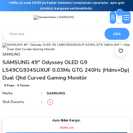
Hafta içi saat 16:00’ya kadar ödemesi onaylanan siparişler, aynı gün
ücretsiz kargoya verilmektedir.
ARA
SAMSUNG
SAMSUNG 49'' Odyssey OLED G9
LS49CG934SUXUF 0.03Ms GTG 240Hz (Hdmı+Dp)
Dual Qhd Curved Gaming Monitör
0 Puan - 0 Yorum
Marka
SAMSUNG
Stok Durumu
Aynı
Gün
Kargo.
Stokta yok