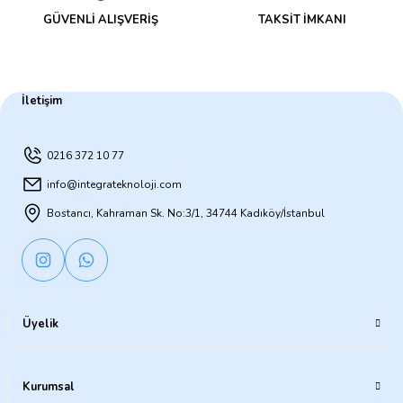
GÜVENLİ ALIŞVERİŞ
TAKSİT İMKANI
İletişim
0216 372 10 77
info@integrateknoloji.com
Bostancı, Kahraman Sk. No:3/1, 34744 Kadıköy/İstanbul
Üyelik
Kurumsal