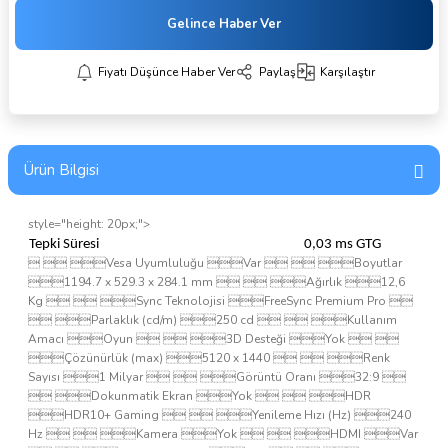
Gelince Haber Ver
Fiyatı Düşünce Haber Ver
Paylaş
Karşılaştır
Ürün Bilgisi
style="height: 20px;">
Tepki Süresi
0,03 ms GTG
  Vesa Uyumluluğu Var   Boyutlar
1194.7 x 529.3 x 284.1 mm   Ağırlık 12,6
Kg   Sync Teknolojisi FreeSync Premium Pro 
 Parlaklık (cd/m) 250 cd   Kullanım
Amacı Oyun   3D Desteği Yok  
Çözünürlük (max) 5120 x 1440   Renk
Sayısı 1 Milyar   Görüntü Oranı 32:9 
 Dokunmatik Ekran Yok   HDR
HDR10+ Gaming   Yenileme Hızı (Hz) 240
Hz   Kamera Yok   HDMI Var