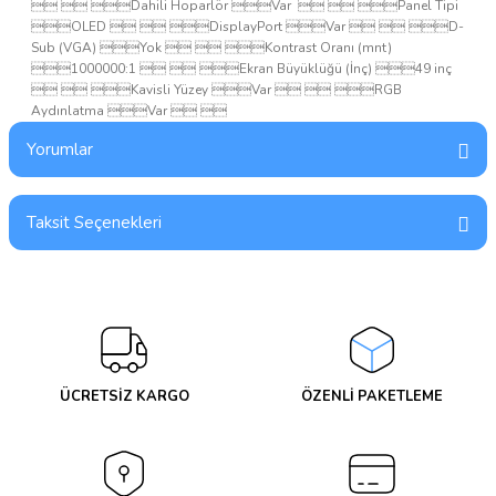
  Dahili Hoparlör Var
  Panel Tipi
OLED   DisplayPort Var   D-
Sub (VGA) Yok   Kontrast Oranı (mnt)
1000000:1   Ekran Büyüklüğü (İnç) 49 inç
  Kavisli Yüzey Var   RGB
Aydınlatma Var  
Yorumlar
Taksit Seçenekleri
Bu ürüne ilk yorumu siz yapın!
Yorum Yaz
ÜCRETSİZ KARGO
ÖZENLİ PAKETLEME