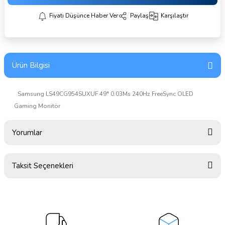
Fiyatı Düşünce Haber Ver
Paylaş
Karşılaştır
Ürün Bilgisi
Samsung LS49CG954SUXUF 49" 0.03Ms 240Hz FreeSync OLED
Gaming Monitör
Yorumlar
Taksit Seçenekleri
Bu ürüne ilk yorumu siz yapın!
Yorum Yaz