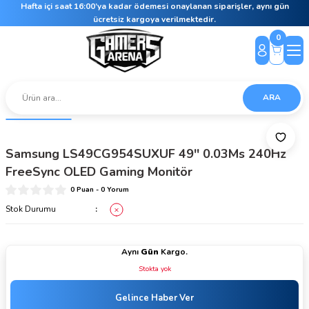
Hafta içi saat 16:00’ya kadar ödemesi onaylanan siparişler, aynı gün
ücretsiz kargoya verilmektedir.
0
ARA
Samsung LS49CG954SUXUF 49'' 0.03Ms 240Hz
FreeSync OLED Gaming Monitör
0 Puan - 0 Yorum
Stok Durumu
Aynı
Gün
Kargo.
Stokta yok
Gelince Haber Ver