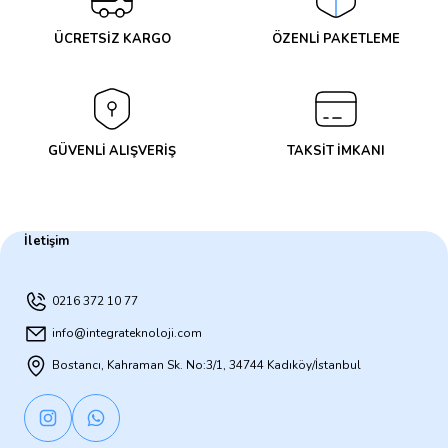
ÜCRETSİZ KARGO
ÖZENLİ PAKETLEME
GÜVENLİ ALIŞVERİŞ
TAKSİT İMKANI
İletişim
0216 372 10 77
info@integrateknoloji.com
Bostancı, Kahraman Sk. No:3/1, 34744 Kadıköy/İstanbul