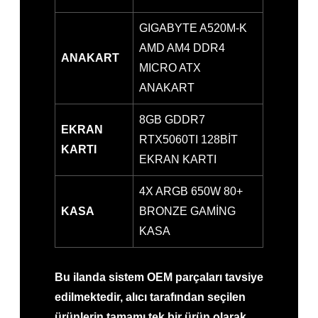
GIGABYTE A520M-K
AMD AM4 DDR4
ANAKART
MICRO ATX
ANAKART
8GB GDDR7
EKRAN
RTX5060TI 128BİT
KARTI
EKRAN KARTI
4X ARGB 650W 80+
KASA
BRONZE GAMİNG
KASA
Bu ilanda sistem OEM parçaları tavsiye
edilmektedir, alıcı tarafından seçilen
ürünlerin tamamı tek bir ürün olarak