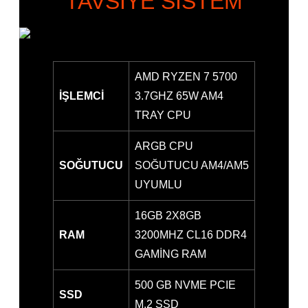
TAVSİYE SİSTEM
AMD RYZEN 7 5700
İŞLEMCİ
3.7GHZ 65W AM4
TRAY CPU
ARGB CPU
SOĞUTUCU
SOĞUTUCU AM4/AM5
UYUMLU
16GB 2X8GB
RAM
3200MHZ CL16 DDR4
GAMİNG RAM
500 GB NVME PCIE
SSD
M.2 SSD