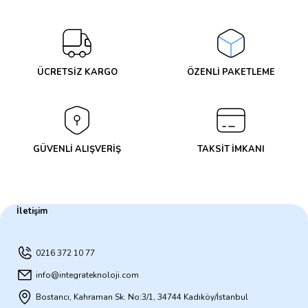
Yorum Yaz
ÜCRETSİZ KARGO
ÖZENLİ PAKETLEME
GÜVENLİ ALIŞVERİŞ
TAKSİT İMKANI
İletişim
0216 372 10 77
info@integrateknoloji.com
Bostancı, Kahraman Sk. No:3/1, 34744 Kadıköy/İstanbul