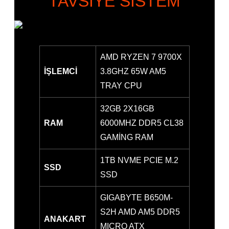
TAVSİYE SİSTEM
AMD RYZEN 7 9700X
İŞLEMCİ
3.8GHZ 65W AM5
TRAY CPU
32GB 2X16GB
RAM
6000MHZ DDR5 CL38
GAMİNG RAM
1TB NVME PCIE M.2
SSD
SSD
GIGABYTE B650M-
S2H AMD AM5 DDR5
ANAKART
MICRO ATX