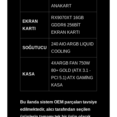
ANAKART
RX9070XT 16GB
EKRAN
GDDR6 256BİT
KARTI
EKRAN KARTI
240 AIO ARGB LIQUID
SOĞUTUCU
COOLING
4XARGB FAN 750W
80+ GOLD (ATX 3.1 -
KASA
PCI 5.1) ATX GAMİNG
KASA
Bu ilanda sistem OEM parçaları tavsiye
edilmektedir, alıcı tarafından seçilen
ürünlerin tamamı tek bir ürün olarak