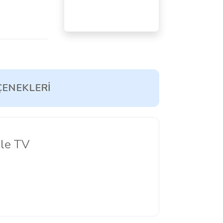
ÇENEKLERI
gle TV