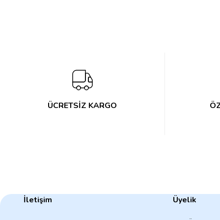
Ekran Boyutu
:
65''
Görüntüleme Teknolojisi
:
QD Mi
Görüntü Kalitesi
:
4K U
ÜCRETSİZ KARGO
ÖZ
İletişim
Üyelik