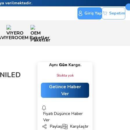
ya verilmektedir.
Giriş Yap
Sepetim
s
VIYERO
OEM Paketler
Aynı
Gün
Kargo.
INILED
Stokta yok
Gelince Haber
Ver
Fiyatı Düşünce Haber
Ver
Paylaş
Karşılaştır