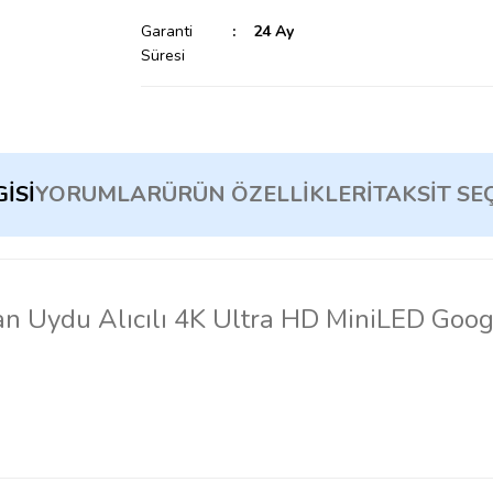
Garanti
24 Ay
Süresi
ISI
YORUMLAR
ÜRÜN ÖZELLIKLERI
TAKSIT SE
n Uydu Alıcılı 4K Ultra HD MiniLED Goo