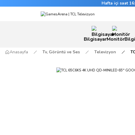
Hafta içi saat 1
Bilgisayar
Monitör
Bilg
Anasayfa
Tv, Görüntü ve Ses
Televizyon
T