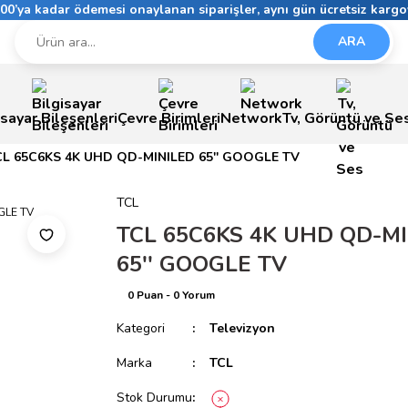
6:00’ya kadar ödemesi onaylanan siparişler, aynı gün ücretsiz kargo
ARA
isayar Bileşenleri
Çevre Birimleri
Network
Tv, Görüntü ve Se
CL 65C6KS 4K UHD QD-MINILED 65'' GOOGLE TV
TCL
TCL 65C6KS 4K UHD QD-M
65'' GOOGLE TV
0 Puan - 0 Yorum
Kategori
Televizyon
Marka
TCL
Stok Durumu