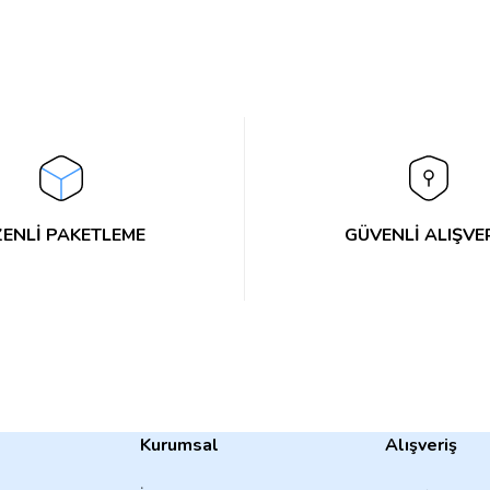
Bu ürüne ilk yorumu siz yapın!
ni Led
HD
Yorum Yaz
ENLİ PAKETLEME
GÜVENLİ ALIŞVE
Kurumsal
Alışveriş