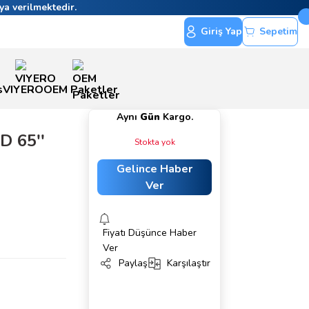
ya verilmektedir.
Giriş Yap
Sepetim
s
VIYERO
OEM Paketler
Aynı
Gün
Kargo.
D 65''
Stokta yok
Gelince Haber
Ver
Fiyatı Düşünce Haber
Ver
Paylaş
Karşılaştır