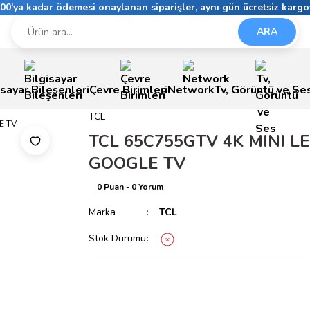
6:00’ya kadar ödemesi onaylanan siparişler, aynı gün ücretsiz kargo
ARA
isayar Bileşenleri
Çevre Birimleri
Network
Tv, Görüntü ve Se
TCL
TCL 65C755GTV 4K MINI LE
GOOGLE TV
0 Puan - 0 Yorum
Marka
TCL
Stok Durumu