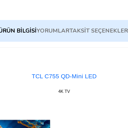
ÜRÜN BILGISI
YORUMLAR
TAKSIT SEÇENEKLER
TCL C755 QD-Mini LED
4K TV