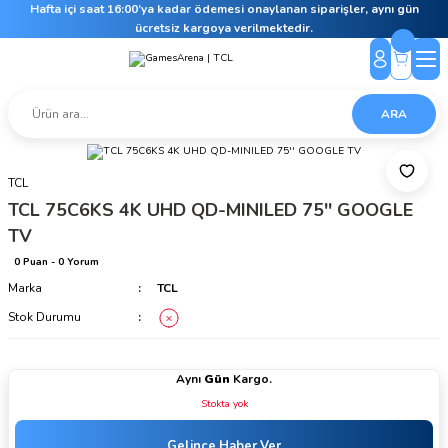
Hafta içi saat 16:00’ya kadar ödemesi onaylanan siparişler, aynı gün
ücretsiz kargoya verilmektedir.
ARA
TCL
TCL 75C6KS 4K UHD QD-MINILED 75'' GOOGLE
TV
0 Puan - 0 Yorum
Marka
TCL
Stok Durumu
Aynı
Gün
Kargo.
Stokta yok
Gelince Haber Ver