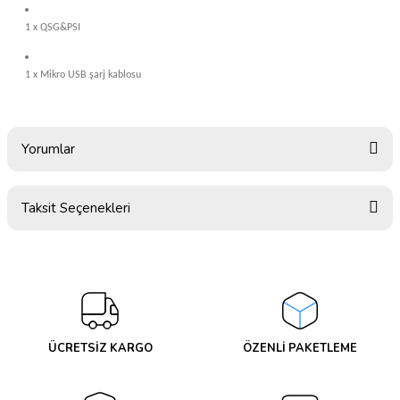
1 x QSG&PSI
1 x Mikro USB şarj kablosu
Yorumlar
Taksit Seçenekleri
Bu ürüne ilk yorumu siz yapın!
Yorum Yaz
ÜCRETSİZ KARGO
ÖZENLİ PAKETLEME