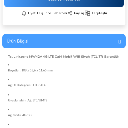
Fiyatı Düşünce Haber Ver
Paylaş
Karşılaştır
Ürün Bilgisi
Tcl Linkzone MW42V 4G LTE Cat4 Mobil Wifi Siyah (TCL TR Garantili)
Boyutlar: 108 x 55,6 x 11,65 mm
Ağ UE Kategorisi: LTE CAT4
Uygulanabilir Ağ: LTE/UMTS
Ağ Modu: 4G/3G