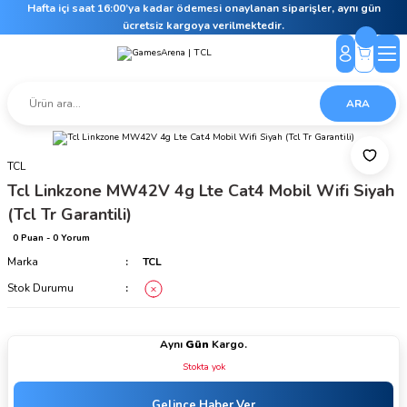
Hafta içi saat 16:00’ya kadar ödemesi onaylanan siparişler, aynı gün
ücretsiz kargoya verilmektedir.
ARA
TCL
Tcl Linkzone MW42V 4g Lte Cat4 Mobil Wifi Siyah
(Tcl Tr Garantili)
0 Puan - 0 Yorum
Marka
TCL
Stok Durumu
Aynı
Gün
Kargo.
Stokta yok
Gelince Haber Ver