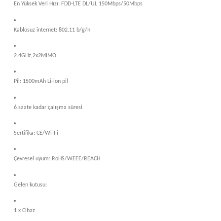
En Yüksek Veri Hızı: FDD-LTE DL/UL 150Mbps/50Mbps​
Kablosuz internet: 802.11 b/g/n
2.4GHz,2x2MIMO
Pil: 1500mAh Li-ion pil
6 saate kadar çalışma süresi
Sertifika: CE/Wi-Fi
Çevresel uyum: RoHS/WEEE/REACH
Gelen kutusu:
1 x Cihaz