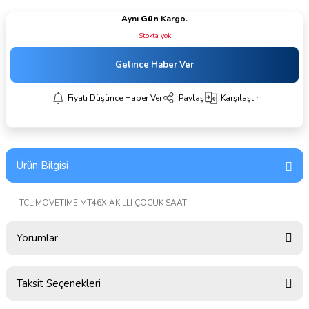
Aynı
Gün
Kargo.
Stokta yok
Gelince Haber Ver
Fiyatı Düşünce Haber Ver
Paylaş
Karşılaştır
Ürün Bilgisi
TCL MOVETIME MT46X AKILLI ÇOCUK SAATİ
Yorumlar
Taksit Seçenekleri
Bu ürüne ilk yorumu siz yapın!