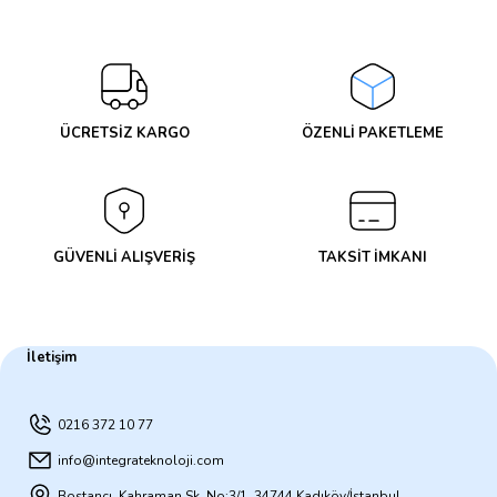
Yorum Yaz
ÜCRETSİZ KARGO
ÖZENLİ PAKETLEME
GÜVENLİ ALIŞVERİŞ
TAKSİT İMKANI
İletişim
0216 372 10 77
info@integrateknoloji.com
Bostancı, Kahraman Sk. No:3/1, 34744 Kadıköy/İstanbul