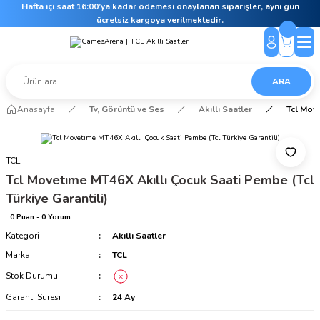
Hafta içi saat 16:00’ya kadar ödemesi onaylanan siparişler, aynı gün
ücretsiz kargoya verilmektedir.
ARA
Anasayfa
Tv, Görüntü ve Ses
Akıllı Saatler
Tcl Move
TCL
Tcl Movetıme MT46X Akıllı Çocuk Saati Pembe (Tcl
Türkiye Garantili)
0 Puan - 0 Yorum
Kategori
Akıllı Saatler
Marka
TCL
Stok Durumu
Garanti Süresi
24 Ay