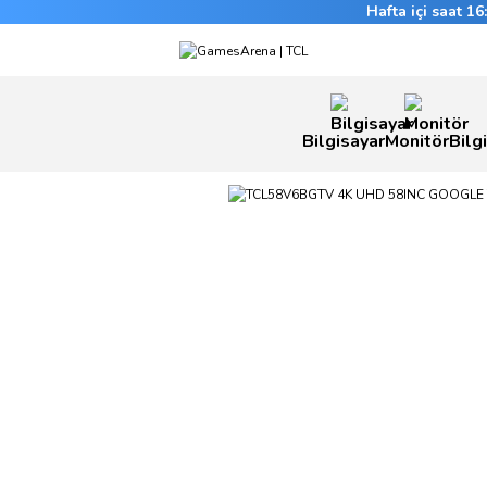
Hafta içi saat 1
Bilgisayar
Monitör
Bilg