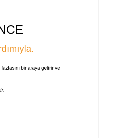
ENCE
rdımıyla.
azlasını bir araya getirir ve
r.