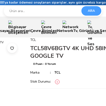
6:00’ya kadar ödemesi onaylanan siparişler, aynı gün ücretsiz kargo
ARA
isayar Bileşenleri
Çevre Birimleri
Network
Tv, Görüntü ve Se
TCL
TCL58V6BGTV 4K UHD 58I
GOOGLE TV
0 Puan - 0 Yorum
Marka
TCL
Stok Durumu