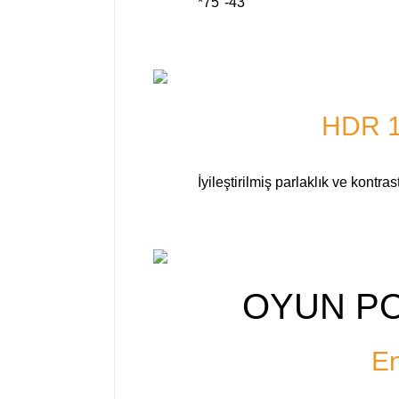
*75"-43"
HDR 10
İyileştirilmiş parlaklık ve kontra
OYUN PO
En