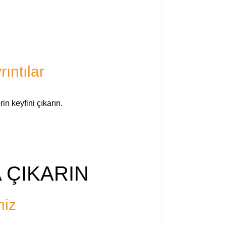
ıntılar
in keyfini çıkarın.
 ÇIKARIN
niz