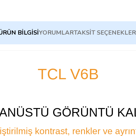
ÜRÜN BILGISI
YORUMLAR
TAKSIT SEÇENEKLER
TCL V6B
ANÜSTÜ GÖRÜNTÜ KAL
iştirilmiş kontrast, renkler ve ayrınt