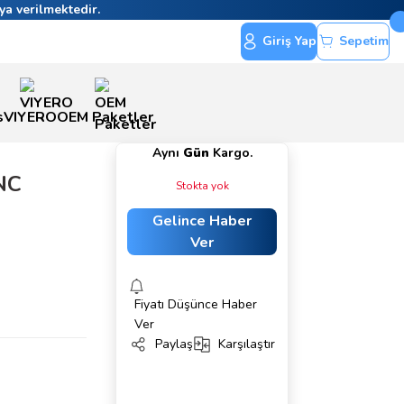
ya verilmektedir.
Giriş Yap
Sepetim
s
VIYERO
OEM Paketler
Aynı
Gün
Kargo.
NC
Stokta yok
Gelince Haber
Ver
Fiyatı Düşünce Haber
Ver
Paylaş
Karşılaştır